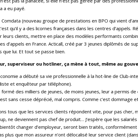
t n’est pas la panacée, si elle n’est pas gérée par des professionne
a a eu payé.
Comdata (nouveau groupe de prestations en BPO qui vient d’anno
est qu’il y a des licornes françaises dans les centres d’appels. 
 leurs clients, mettre en place des modèles performants combin
s d’appels en France. Acticall, créé par 3 jeunes diplômés de sup
 que lui. Et tout se passe bien.
ur, superviseur ou hotliner, ça mène à tout, même au gou
économie a débuté sa vie professionnelle à la hot-line de Club-in
diste et enquêteur par téléphone).
 a formé des milliers de jeunes, de moins jeunes, leur a permis 
es est sans cesse déprécié, mal compris. Comme c’est dommage et 
s tous que les services clients répondent vite, pour pas cher, 
p, ne deviennent pas chef de produit… J’espère que les salariés
 bientôt changer d’employeur, seront bien traités, conformément
as plus que mon assureur n’ont délocalisé leur service client (dans 