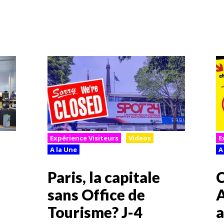
Expérience Visiteurs
Videos
E
A la Une
A
Paris, la capitale
C
sans Office de
A
Tourisme? J-4
a