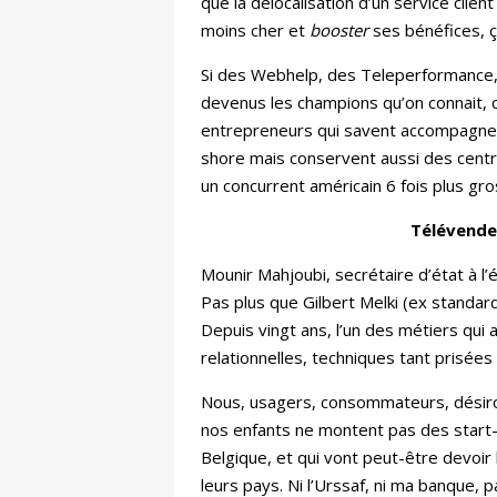
que la délocalisation d’un service clien
moins cher et
booster
ses bénéfices, ç
Si des Webhelp, des Teleperformance, 
devenus les champions qu’on connait, c’
entrepreneurs qui savent accompagner
shore mais conservent aussi des centre
un concurrent américain 6 fois plus gros
Télévende
Mounir Mahjoubi, secrétaire d’état à l’
Pas plus que Gilbert Melki (ex standar
Depuis vingt ans, l’un des métiers qui
relationnelles, techniques tant prisé
Nous, usagers, consommateurs, désiron
nos enfants ne montent pas des start-u
Belgique, et qui vont peut-être devoir
leurs pays. Ni l’Urssaf, ni ma banque, p