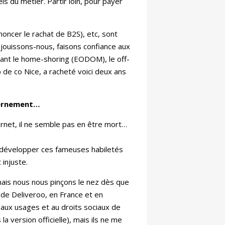
ls du métier. Partir loin, pour payer
ncer le rachat de B2S), etc, sont
Réjouissons-nous, faisons confiance aux
ant le home-shoring (EODOM), le off-
 de co Nice, a racheté voici deux ans
vernement…
ternet, il ne semble pas en être mort…
de développer ces fameuses habiletés
injuste.
mais nous nous pinçons le nez dès que
 de Deliveroo, en France et en
 aux usages et au droits sociaux de
la version officielle), mais ils ne me