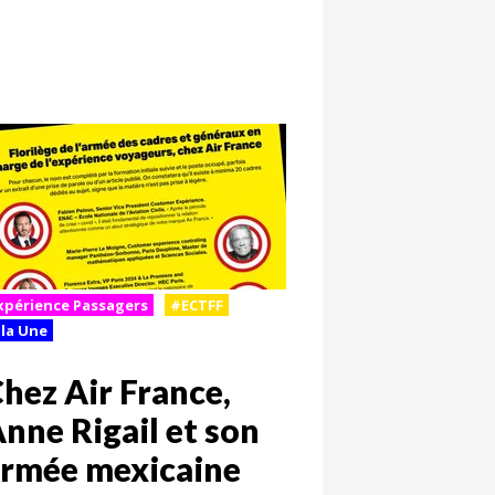
xpérience Passagers
#ECTFF
 la Une
hez Air France,
nne Rigail et son
rmée mexicaine