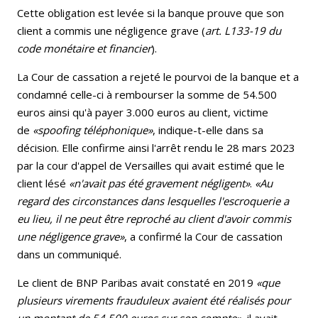
Cette obligation est levée si la banque prouve que son
client a commis une négligence grave (
art. L133-19 du
code monétaire et financier
).
La Cour de cassation a rejeté le pourvoi de la banque et a
condamné celle-ci à rembourser la somme de 54.500
euros ainsi qu'à payer 3.000 euros au client, victime
de
«spoofing téléphonique»
, indique-t-elle dans sa
décision. Elle confirme ainsi l'arrêt rendu le 28 mars 2023
par la cour d'appel de Versailles qui avait estimé que le
client lésé
«n'avait pas été gravement négligent»
.
«Au
regard des circonstances dans lesquelles l'escroquerie a
eu lieu, il ne peut être reproché au client d'avoir commis
une négligence grave»
, a confirmé la Cour de cassation
dans un communiqué.
Le client de BNP Paribas avait constaté en 2019
«que
plusieurs virements frauduleux avaient été réalisés pour
un montant de 54.500 euros sur son compte»
, il avait