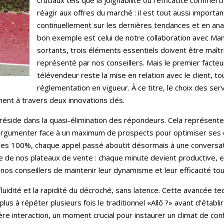
cruciaux tels que la joignabilité ou l’efficacité commerci
réagir aux offres du marché : il est tout aussi importan
continuellement sur les dernières tendances et en ana
bon exemple est celui de notre collaboration avec Man
sortants, trois éléments essentiels doivent être maîtrisés
représenté par nos conseillers. Mais le premier facteur
télévendeur reste la mise en relation avec le client, to
réglementation en vigueur. À ce titre, le choix des se
ent à travers deux innovations clés.
réside dans la quasi-élimination des répondeurs. Cela représente
 argumenter face à un maximum de prospects pour optimiser ses 
s 100%, chaque appel passé aboutit désormais à une conversatio
e de nos plateaux de vente : chaque minute devient productive, 
os conseillers de maintenir leur dynamisme et leur efficacité tout
luidité et la rapidité du décroché, sans latence. Cette avancée t
 plus à répéter plusieurs fois le traditionnel «Allô ?» avant d’établi
ière interaction, un moment crucial pour instaurer un climat de con