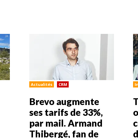
Actualités
CRM
I
Brevo augmente
T
ses tarifs de 33%,
o
par mail. Armand
c
Thibergé, fan de
d