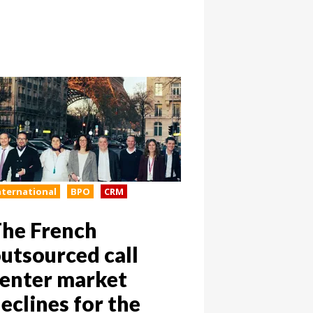
nternational
BPO
CRM
he French
utsourced call
enter market
eclines for the