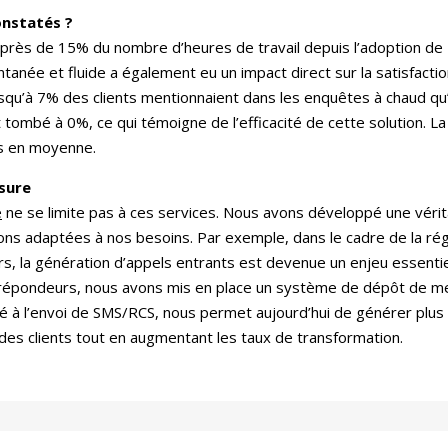
onstatés ?
près de 15% du nombre d’heures de travail depuis l’adoption d
tanée et fluide a également eu un impact direct sur la satisfaction
qu’à 7% des clients mentionnaient dans les enquêtes à chaud qu’i
est tombé à 0%, ce qui témoigne de l’efficacité de cette solution.
ts en moyenne.
sure
e
ne se limite pas à ces services. Nous avons développé une vérita
ns adaptées à nos besoins. Par exemple, dans le cadre de la régl
rs, la génération d’appels entrants est devenue un enjeu essent
 répondeurs, nous avons mis en place un système de dépôt de me
plé à l’envoi de SMS/RCS, nous permet aujourd’hui de générer plu
on des clients tout en augmentant les taux de transformation.