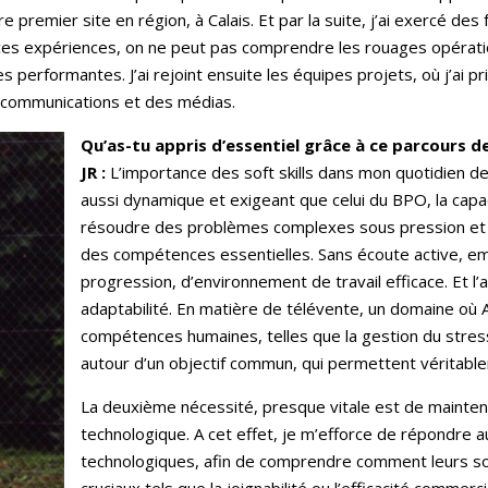
e premier site en région, à Calais. Et par la suite, j’ai exercé de
 ces expériences, on ne peut pas comprendre les rouages opérat
es performantes. J’ai rejoint ensuite les équipes projets, où j’ai
écommunications et des médias.
Qu’as-tu appris d’essentiel grâce à ce parcours de
JR :
L’importance des soft skills dans mon quotidien 
aussi dynamique et exigeant que celui du BPO, la cap
résoudre des problèmes complexes sous pression et 
des compétences essentielles. Sans écoute active, empa
progression, d’environnement de travail efficace. Et l
adaptabilité. En matière de télévente, un domaine où 
compétences humaines, telles que la gestion du stress, 
autour d’un objectif commun, qui permettent véritable
La deuxième nécessité, presque vitale est de maintenir
technologique. A cet effet, je m’efforce de répondre au
technologiques, afin de comprendre comment leurs so