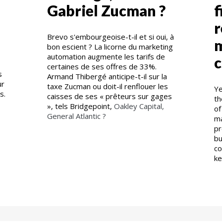
Gabriel Zucman ?
f
r
Brevo s'embourgeoise-t-il et si oui, à
m
bon escient ? La licorne du marketing
automation augmente les tarifs de
c
certaines de ses offres de 33%.
s
Armand Thibergé anticipe-t-il sur la
ur
taxe Zucman ou doit-il renflouer les
Ye
es.
caisses de ses « prêteurs sur gages
th
», tels Bridgepoint,
Oakley Capital,
of
General Atlantic ?
ma
pr
bu
co
ke