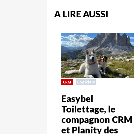
A LIRE AUSSI
CRM
Logiciels
Easybel
Toilettage, le
compagnon CRM
et Planity des