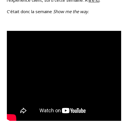
l’expérience client, sorti cette semaine. A
lire ici
.
C’était donc la semaine
Show me the way
.