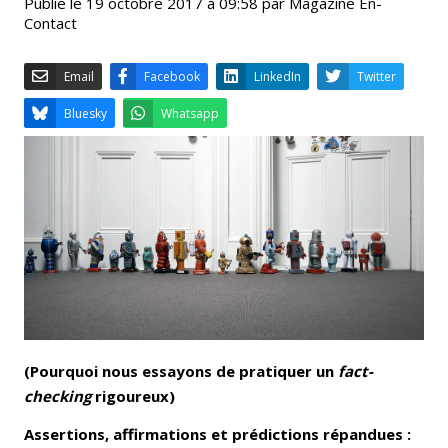
Publié le 19 octobre 2017 à 09:58 par Magazine En-
Contact
Email
Facebook
LinkedIn
Bluesky
Whatsapp
(Pourquoi nous essayons de pratiquer un
fact-
checking
rigoureux)
Assertions, affirmations et prédictions répandues :