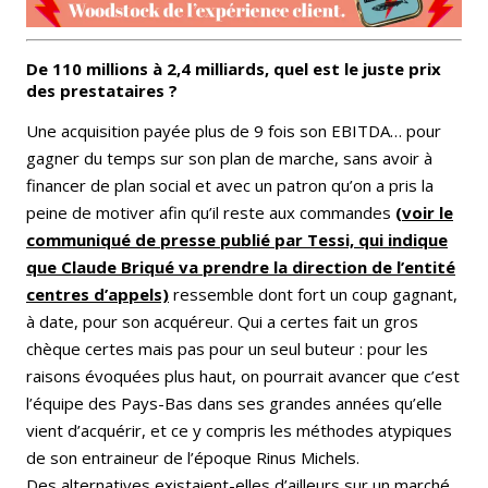
De 110 millions à 2,4 milliards, quel est le juste prix
des prestataires ?
Une acquisition payée plus de 9 fois son EBITDA… pour
gagner du temps sur son plan de marche, sans avoir à
financer de plan social et avec un patron qu’on a pris la
peine de motiver afin qu’il reste aux commandes
(voir le
communiqué de presse publié par Tessi,
qui indique
que Claude Briqué va prendre la direction de l’entité
centres d’appels)
ressemble dont fort un coup gagnant,
à date, pour son acquéreur. Qui a certes fait un gros
chèque certes mais pas pour un seul buteur : pour les
raisons évoquées plus haut, on pourrait avancer que c’est
l’équipe des Pays-Bas dans ses grandes années qu’elle
vient d’acquérir, et ce y compris les méthodes atypiques
de son entraineur de l’époque Rinus Michels.
Des alternatives existaient-elles d’ailleurs sur un marché