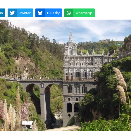
LinkedIn
Twitter
Bluesky
W