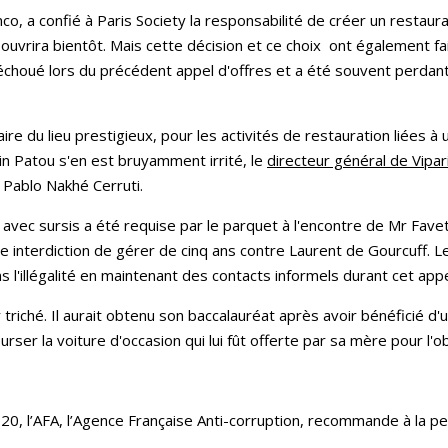
amco, a confié à Paris Society la responsabilité de créer un restaur
 ouvrira bientôt. Mais cette décision et ce choix ont également 
échoué lors du précédent appel d'offres et a été souvent perdant
aire du lieu prestigieux, pour les activités de restauration liées
in Patou s'en est bruyamment irrité, le
directeur général de Vipar
e Pablo Nakhé Cerruti.
ec sursis a été requise par le parquet à l'encontre de Mr Favett
interdiction de gérer de cinq ans contre Laurent de Gourcuff. Le
l'illégalité en maintenant des contacts informels durant cet appe
triché. Il aurait obtenu son baccalauréat après avoir bénéficié d'
rser la voiture d'occasion qui lui fût offerte par sa mère pour l
0, l’AFA, l’Agence Française Anti-corruption, recommande à la per