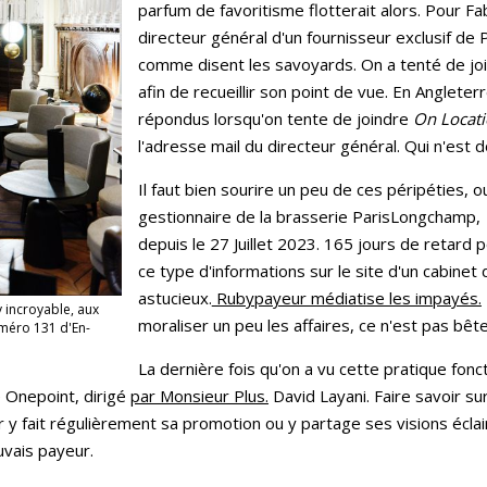
parfum de favoritisme flotterait alors. Pour F
directeur général d'un fournisseur exclusif de 
comme disent les savoyards. On a tenté de join
afin de recueillir son point de vue. En Anglete
répondus lorsqu'on tente de joindre
On Locati
l'adresse mail du directeur général. Qui n'est do
Il faut bien sourire un peu de ces péripéties, 
gestionnaire de la brasserie ParisLongchamp, 
depuis le 27 Juillet 2023. 165 jours de retard 
ce type d'informations sur le site d'un cabine
astucieux.
Rubypayeur médiatise les impayés.
 incroyable, aux
moraliser un peu les affaires, ce n'est pas bêt
méro 131 d'En-
La dernière fois qu'on a vu cette pratique fonc
e Onepoint, dirigé
par Monsieur Plus.
David Layani. Faire savoir sur
 y fait régulièrement sa promotion ou y partage ses visions éclairé
uvais payeur.