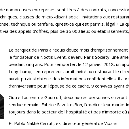
es de nombreuses entreprises sont liées à des contrats, concess
hniques, clauses de mieux-disant social, invitations aux restaurant
nse, technique ou tarifaire, qu'est-ce qui est permis, légal ? La q
t via des appels d'offres, plus de 36 000 lieux ou établissements, 
Le parquet de Paris a requis douze mois d'emprisonnement a
le fondateur de Noctis Event, devenu
Paris Society
, une ame
pendant cinq ans. Pour remporter, le 12 janvier 2018, un app
Longchamp, l'entrepreneur aurait invité au restaurant le dir
aurait pu ainsi obtenir des informations confidentielles. Il aur
d'anniversaire pour l'épouse de ce cadre, 9 convives ayant é
Outre Laurent de Gourcuff, deux autres personnes suivront d
rendue demain : Fabrice Favetto-Bon, l'ex-directeur marketin
toujours dans le secteur de l'hospitalité et pas n'importe où (
Et Pablo Nakhé Cerruti, ex-directeur général de Viparis.