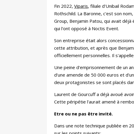
Fin 2022,
Viparis
, filiale d'Unibail Rod
Rothschild. La Baronne, c'est son nom,
Group, Benjamin Patou, qui avait déjà 
qui l'ont opposé à Noctis Event.
Son entreprise était alors concessionn
cette attribution, et après que Benjam
officiellement personnelles. Il s'appell
Une peine d'emprisonnement de un an av
d'une amende de 50 000 euros et d'une 
deux protagonistes se sont placés dans 
Laurent de Gourcuff a déjà avoué avoir 
Cette péripétie l'aurait amené à rembou
Etre ou ne pas être invité.
Dans une note technique publiée en 202
sur les points suivants: