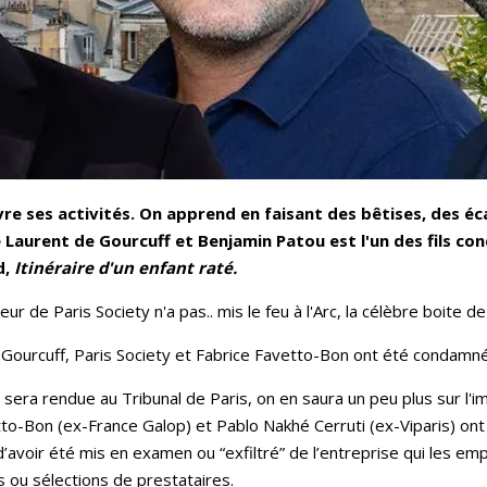
e ses activités. On apprend en faisant des bêtises, des éca
e Laurent de Gourcuff et Benjamin Patou est l'un des fils co
d,
Itinéraire d'un enfant raté.
 de Paris Society n'a pas.. mis le feu à l'Arc, la célèbre boite d
e Gourcuff, Paris Society et Fabrice Favetto-Bon ont été condamn
 sera rendue au Tribunal de Paris, on en saura un peu plus sur l'im
tto-Bon
(ex-France Galop) et
Pablo Nakhé Cerruti
(ex-Viparis) ont
d’avoir été mis en examen ou “exfiltré” de l’entreprise qui les empl
ns ou sélections de prestataires.