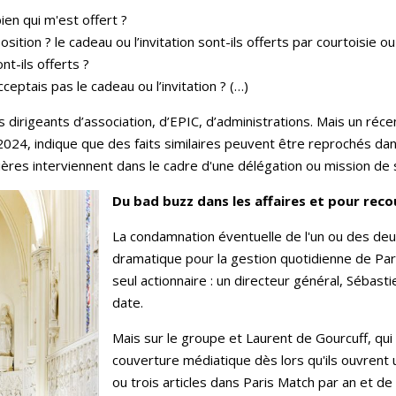
ien qui m'est offert ?
sition ? le cadeau ou l’invitation sont-ils offerts par courtoisie o
t-ils offerts ?
ceptais pas le cadeau ou l’invitation ? (…)
s dirigeants d’association, d’EPIC, d’administrations. Mais un réce
2024, indique que des faits similaires peuvent être reprochés da
ères interviennent dans le cadre d'une délégation ou mission de s
Du bad buzz dans les affaires et pour reco
La condamnation éventuelle de l'un ou des deu
dramatique pour la gestion quotidienne de Par
seul actionnaire : un directeur général, Sébast
date.
Mais sur le groupe et Laurent de Gourcuff, qui
couverture médiatique dès lors qu'ils ouvren
ou trois articles dans Paris Match par an et de