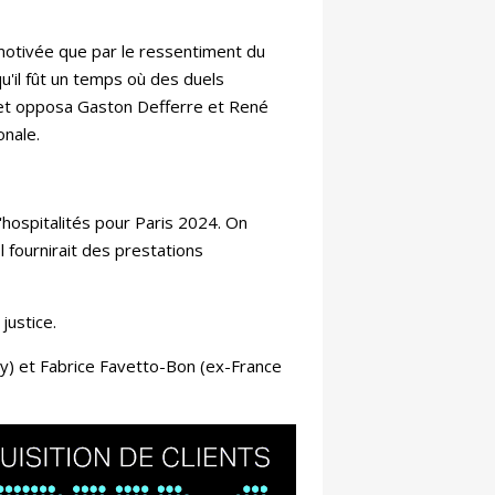
motivée que par le ressentiment du
u'il fût un temps où des duels
, et opposa Gaston Defferre et René
onale.
d'hospitalités pour Paris 2024. On
l fournirait des prestations
 justice.
ty) et
Fabrice Favetto-Bon
(ex-France