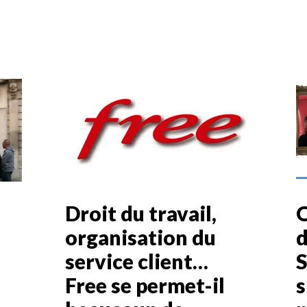
Droit du travail,
O
organisation du
d
service client…
S
Free se permet-il
s