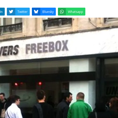
LinkedIn
Twitter
Bluesky
W