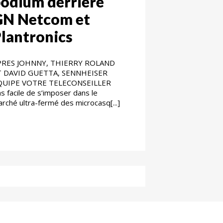
odium derrière
GN Netcom et
lantronics
PRES JOHNNY, THIERRY ROLAND
T DAVID GUETTA, SENNHEISER
QUIPE VOTRE TELECONSEILLER
s facile de s’imposer dans le
rché ultra-fermé des microcasq[...]