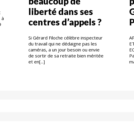
beaucoup de
p
liberté dans ses
t
 à
centres d’appels ?
P
9
Si Gérard Filoche célèbre inspecteur
A
du travail qui ne dédaigne pas les
E
caméras, a un jour besoin ou envie
E
de sortir de sa retraite bien méritée
Pa
et en[...]
ma