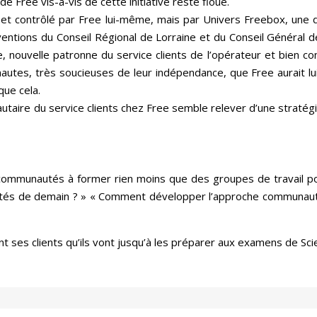
de Free vis-à-vis de cette initiative reste floue.
é et contrôlé par Free lui-même, mais par Univers Freebox, un
ventions du Conseil Régional de Lorraine et du Conseil Général d
, nouvelle patronne du service clients de l’opérateur et bien co
tes, très soucieuses de leur indépendance, que Free aurait lui
que cela.
taire du service clients chez Free semble relever d’une stratégi
s communautés à former rien moins que des groupes de travail 
tés de demain ? » « Comment développer l’approche communauta
 ses clients qu’ils vont jusqu’à les préparer aux examens de Sci