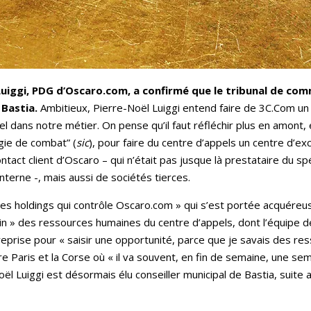
 Luiggi, PDG d’Oscaro.com, a confirmé que le tribunal de com
 Bastia.
Ambitieux, Pierre-Noël Luiggi entend faire de 3C.Com un «
tiel dans notre métier. On pense qu’il faut réfléchir plus en amont,
ie de combat” (
sic
), pour faire du centre d’appels un centre d’exc
tact client d’Oscaro – qui n’était pas jusque là prestataire du sp
nterne -, mais aussi de sociétés tierces.
 des holdings qui contrôle Oscaro.com » qui s’est portée acquéreuse
n » des ressources humaines du centre d’appels, dont l’équipe de
 reprise pour « saisir une opportunité, parce que je savais des re
Paris et la Corse où « il va souvent, en fin de semaine, une semai
ël Luiggi est désormais élu conseiller municipal de Bastia, suite a