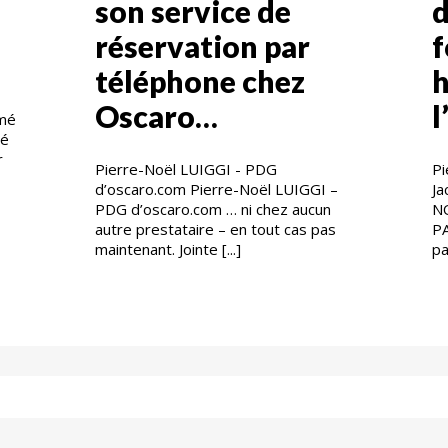
son service de
d
réservation par
f
téléphone chez
h
Oscaro…
l
rmé
dé
r
Pierre-Noël LUIGGI - PDG
Pi
d’oscaro.com Pierre-Noël LUIGGI –
J
PDG d’oscaro.com … ni chez aucun
N
autre prestataire – en tout cas pas
P
maintenant. Jointe [...]
pa