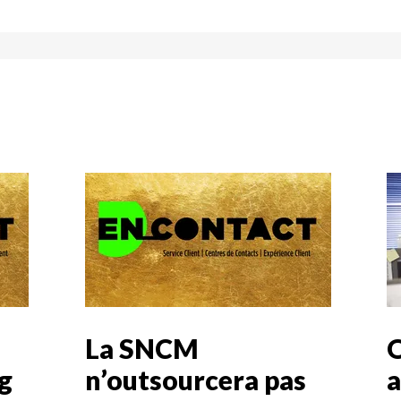
La SNCM
O
g
n’outsourcera pas
a