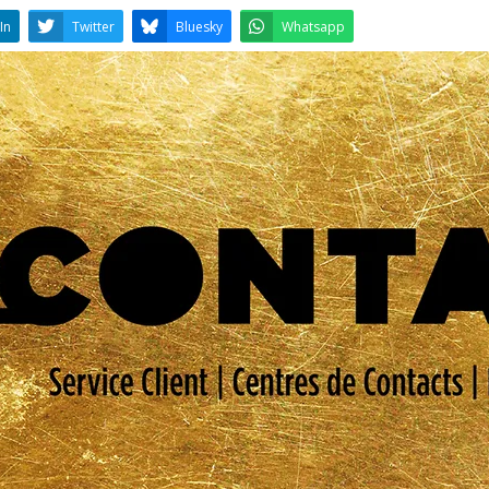
LinkedIn
Twitter
Bluesky
W