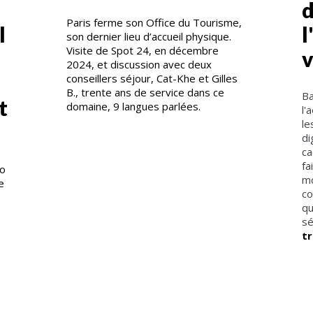
d
Paris ferme son Office du Tourisme,
l
l
son dernier lieu d’accueil physique.
Visite de Spot 24, en décembre
2024, et discussion avec deux
conseillers séjour, Cat-Khe et Gilles
B., trente ans de service dans ce
Ba
t
domaine, 9 langues parlées.
l'
le
di
ca
fa
ro
mo
e
co
qu
sé
t