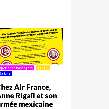
xpérience Passagers
#ECTFF
 la Une
hez Air France,
nne Rigail et son
rmée mexicaine