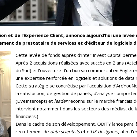
ion et de l’Expérience Client, annonce aujourd’hui une levée d
ent de prestataire de services et d’éditeur de logiciels dé
Cette levée de fonds auprès d’Inter Invest Capital perme
Après 2 acquisitions réalisées avec succès en 2 ans (Acte
du Sud) et l’ouverture d’un bureau commercial en Anglet
une expertise renforcée en logiciels et solutions de data 
Cette stratégie se concrétise par l’acquisition d’AreYouN
la satisfaction, de gestion de panels, d’analyse comportem
(LiveIntercept) et
leader
reconnu sur le marché français d
intervient notamment dans les secteurs des médias, de la
financiers.)
Dans le cadre de son développement, ODiTY lance paral
recrutement de
data
scientists
et d’
UX designers,
afin d’e