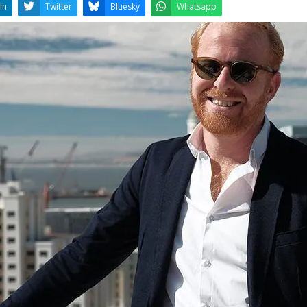
LinkedIn
Twitter
Bluesky
W