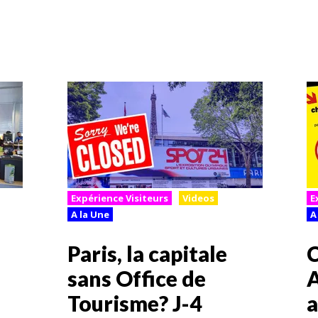
Expérience Visiteurs
Videos
E
A la Une
A
Paris, la capitale
C
sans Office de
A
Tourisme? J-4
a