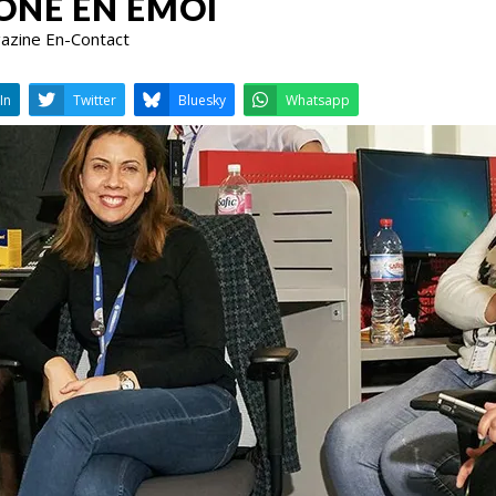
ÔNE EN ÉMOI
gazine En-Contact
LinkedIn
Twitter
Bluesky
W