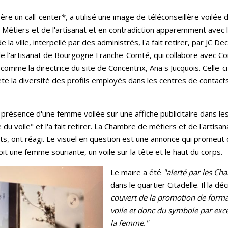
gère un call-center*, a utilisé une image de téléconseillère voil
 Métiers et de l'artisanat et en contradiction apparemment avec le
e la ville, interpellé par des administrés, l'a fait retirer, par JC De
 l'artisanat de Bourgogne Franche-Comté, qui collabore avec Co
comme la directrice du site de Concentrix, Anaïs Jucquois. Celle-ci 
ète la diversité des profils employés dans les centres de contac
 la présence d'une femme voilée sur une affiche publicitaire dans 
gie du voile" et l'a fait retirer. La Chambre de métiers et de l'ar
s, ont réagi.
Le visuel en question est une annonce qui promeut 
t une femme souriante, un voile sur la tête et le haut du corps.
Le maire a été
"alerté par les Ch
dans le quartier Citadelle. Il la décr
couvert de la promotion de format
voile et donc du symbole par exc
la femme."