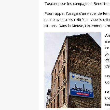
Toscani pour les campagnes Benetton d
Pour rappel, l'usage d'un visuel de fe
mairie avait alors retiré les visuels cr
raisons. Dans la Meuse, récemment, 
An
de
Le
jeu
dé
déc
Nb
Co
La
C'
un