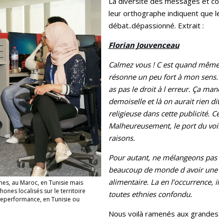
La diversité des messages et c
leur orthographe indiquent que l
débat..dépassionné. Extrait :
Florian Jouvenceau
Calmez vous ! C est quand même 
résonne un peu fort à mon sens.
as pas le droit à l erreur. Ça man
demoiselle et là on aurait rien di
religieuse dans cette publicité. 
Malheureusement, le port du voil
raisons.
Pour autant, ne mélangeons pas t
beaucoup de monde d avoir une ca
alimentaire. La en l’occurrence, i
es, au Maroc, en Tunisie mais
nes localisés sur le territoire
toutes ethnies confondu.
Teleperformance, en Tunisie ou
.
Nous voilà ramenés aux grandes a