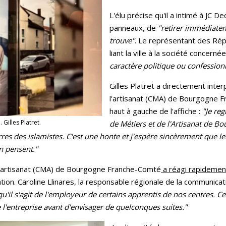
L'élu précise qu'il a intimé à JC D
panneaux, de
"retirer immédiatem
trouve"
. Le représentant des Répu
liant la ville à la société concerné
caractère politique ou confession
Gilles Platret a directement inte
l'artisanat (CMA) de Bourgogne F
haut à gauche de l'affiche :
"Je re
 Gilles Platret.
de Métiers et de l'Artisanat de B
rres des islamistes. C'est une honte et j'espère sincèrement que le
en pensent."
l'artisanat (CMA) de Bourgogne Franche-Comté
a réagi rapideme
ation. Caroline Llinares, la responsable régionale de la communicat
u'il s'agit de l'employeur de certains apprentis de nos centres. 
e l'entreprise avant d'envisager de quelconques suites."