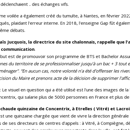
éclenchaient .. des échanges vifs.
mme voilée a également créé du tumulte, à Nantes, en février 202
itiqués, plaidant l'erreur interne. En 2018, l'enseigne Gap fût éga
même débats.
aïs Jucquois, la directrice du site chalonnais, rappelle que l
 communication
.
 but est de promouvoir son programme de BTS et Bachelor Assu
nes du territoire de se professionnaliser jusqu’à un bac + 3 tout e
ménager"
.
“En aucun cas, notre volonté n'a été d'offenser les river
ision du Maire et prenons acte de la décision de supprimer l'affic
: Le visuel en question qui a été utilisé est l'une des images de 
ncentrix, qui salarie plus de 5000 personnes en France et plus 
 chaude quinzaine de Concentrix, à Etrelles ( Vitré) et Lac
est une quinzaine chargée que vient de vivre la direction général
s de ses directeurs de centres d'appels : à Vitré, à Compiègne, dé