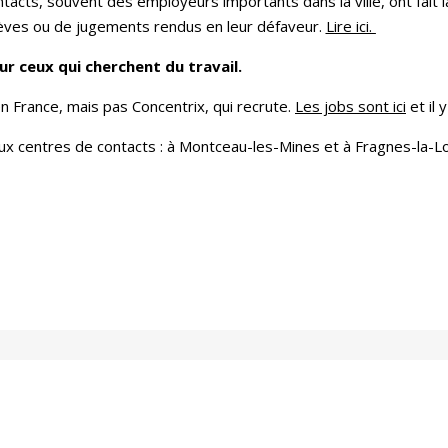
tacts, souvent des employeurs importants dans la ville, ont fait l
èves ou de jugements rendus en leur défaveur.
Lire ici.
ur ceux qui cherchent du travail.
n France, mais pas Concentrix, qui recrute.
Les jobs sont ici
et il 
ux centres de contacts : à Montceau-les-Mines et à Fragnes-la-L