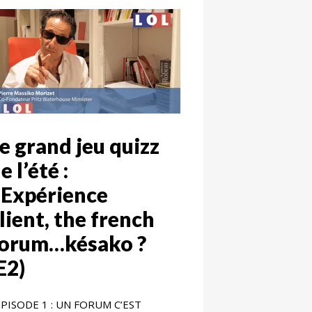
e grand jeu quizz
e l’été :
’Expérience
lient, the french
forum…késako ?
E2)
PISODE 1 : UN FORUM C’EST