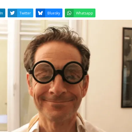
LinkedIn
Twitter
Bluesky
W