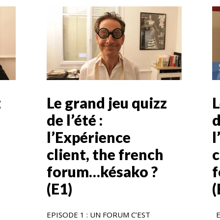
z
Le grand jeu quizz
L
de l’été :
d
l’Expérience
l
client, the french
c
forum…késako ?
(E1)
(
EPISODE 1 : UN FORUM C’EST
E