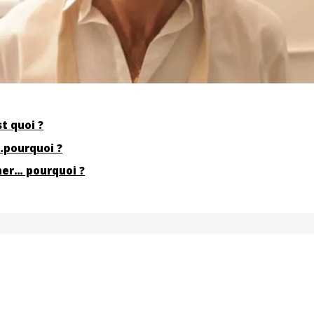
st quoi ?
…pourquoi ?
cher… pourquoi ?