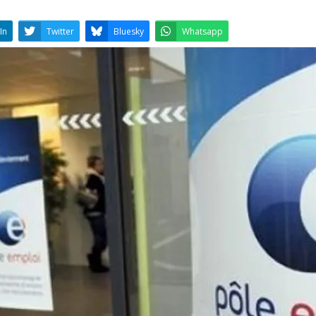
LinkedIn
Twitter
Bluesky
W