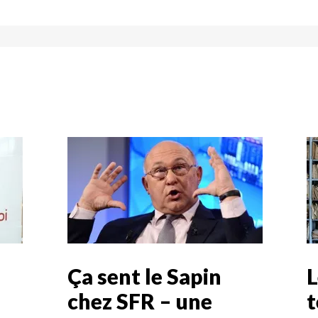
Ça sent le Sapin
L
chez SFR – une
t