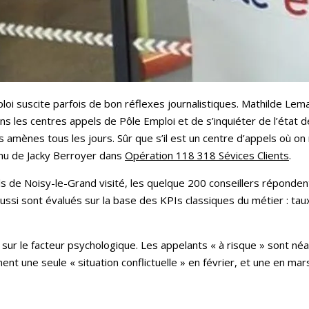
loi suscite parfois de bon réflexes journalistiques. Mathilde Lem
ns les centres appels de Pôle Emploi et de s’inquiéter de l’état d
 amènes tous les jours. Sûr que s’il est un centre d’appels où o
nnu de Jacky Berroyer dans
Opération 118 318 Sévices Clients
.
 de Noisy-le-Grand visité, les quelque 200 conseillers répondent
 aussi sont évalués sur la base des KPIs classiques du métier : t
 sur le facteur psychologique. Les appelants « à risque » sont né
ment une seule « situation conflictuelle » en février, et une en mar