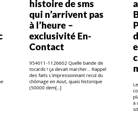
histoire de sms
a
qui n’arrivent pas
B
à l’heure –
P
c
exclusivité En-
d
Contact
e
c
954011-1126602 Quelle bande de
m
tocards ! ça devait marcher… Rappel
des faits L’impressionnant recul du
ne
chômage en Aout, quasi historique
Le
(50000 dem[...]
co
pl
à 
si