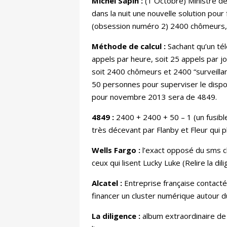
Michel Sapin :
(1 Octobre) Ministre de 
dans la nuit une nouvelle solution pour
(obsession numéro 2) 2400 chômeurs, p
Méthode de calcul :
Sachant qu’un tél
appels par heure, soit 25 appels par j
soit 2400 chômeurs et 2400 “surveillan
50 personnes pour superviser le dispo
pour novembre 2013 sera de 4849.
4849 :
2400 + 2400 + 50 – 1 (un fusibl
très décevant par Flanby et Fleur qui 
Wells Fargo :
l’exact opposé du sms ch
ceux qui lisent Lucky Luke (Relire la d
Alcatel :
Entreprise française contactée
financer un cluster numérique autour d
La diligence :
album extraordinaire de 