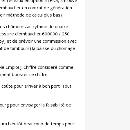
 et réseaux en option à l’ENA, a trouvé
 : embaucher en contrat de génération
ir méthode de calcul plus bas).
r des chômeurs au rythme de quatre
nécessaire d’embaucher 600000 / 250
nby) et de prévoir une commission avec
ent de tambours) la baisse du chômage
le Emploi ). Chiffre considéré comme
mment booster ce chiffre.
 coûte pour arriver à bon port. Tout
urg pour envisager la faisabilité de
i aura bientôt beaucoup de temps pour