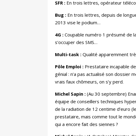
SFR :
En trois lettres, opérateur téléc
Bug :
En trois lettres, depuis de lon
2013 vise le podium…
4G :
Coupable numéro 1 présumé de la p
s’occuper des SMS…
Multi-task :
Qualité apparemment très 
Pôle Emploi :
Prestataire incapable de
génial : n’a pas actualisé son dossier 
vrais faux chômeurs, on s’y perd.
Michel Sapin :
(Au 30 septembre) Enarq
équipe de conseillers techniques hyper 
de la radiation de 12 centime d’euro 
prestataire, mais comme tout le monde s
qui a encore fait des siennes ?