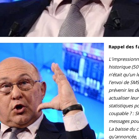
Rappel des f
L’impressionn
historique (5
n’était qu’un l
l’envoi de SMS
prévenir les d
actualiser leur
statistiques p
coupable ? : S
messages pour
La baisse du 
qu’annoncée, m