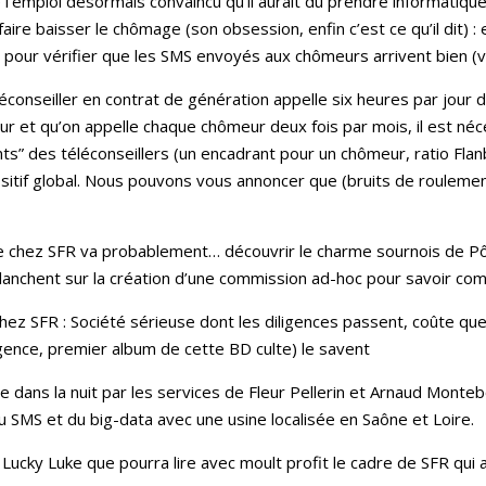
l’emploi désormais convaincu qu’il aurait dû prendre informatique
 faire baisser le chômage (son obsession, enfin c’est ce qu’il dit)
our vérifier que les SMS envoyés aux chômeurs arrivent bien (vo
éconseiller en contrat de génération appelle six heures par jou
our et qu’on appelle chaque chômeur deux fois par mois, il est 
ts” des téléconseillers (un encadrant pour un chômeur, ratio Fla
sitif global. Nous pouvons vous annoncer que (bruits de roulem
e chez SFR va probablement… découvrir le charme sournois de Pô
planchent sur la création d’une commission ad-hoc pour savoir co
ez SFR : Société sérieuse dont les diligences passent, coûte que
iligence, premier album de cette BD culte) le savent
 dans la nuit par les services de Fleur Pellerin et Arnaud Montebo
u SMS et du big-data avec une usine localisée en Saône et Loire.
Lucky Luke que pourra lire avec moult profit le cadre de SFR qu