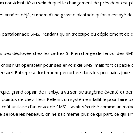
om non-identifié au sein duquel le changement de président est pl
gues années déjà, surnom d’une grosse plantade qu’on a essayé 
antalonnade SMS. Pendant qu’on s’occupe du déploiement de cel
peu déployée chez les cadres SFR en charge de l’envoi des SMS 
 choisir un opérateur pour ses envois de SMS, mais fort capable 
mensuel. Entreprise fortement perturbée dans les prochains jours pu
ue, grand copain de Flanby, a vu son stratagème éventé et percé
pointus de chez Fleur Pellerin, un système infaillible pour faire 
(le coût unitaire d’un envoi de SMS)… avait sécurisé comme un ma
e loue les réseaux, on ne sait même plus ce qui part, ce qui arri