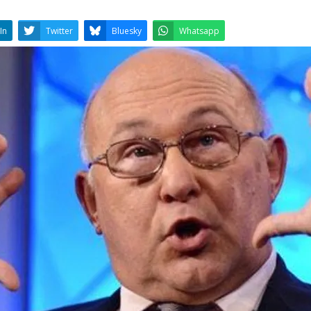
LinkedIn
Twitter
Bluesky
W