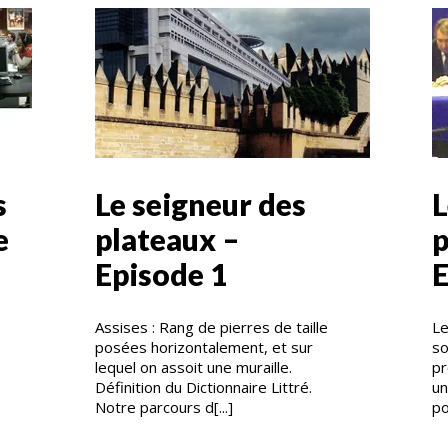
s
Le seigneur des
L
e
plateaux –
p
Episode 1
E
Assises : Rang de pierres de taille
Le
posées horizontalement, et sur
so
lequel on assoit une muraille.
pr
Définition du Dictionnaire Littré.
un
Notre parcours d[...]
po