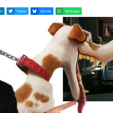
LinkedIn
Twitter
Bluesky
W