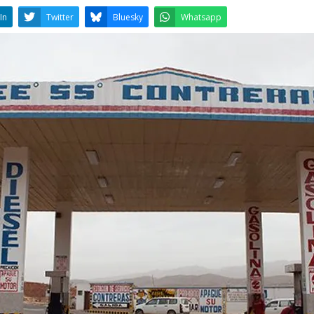
LinkedIn
Twitter
Bluesky
W