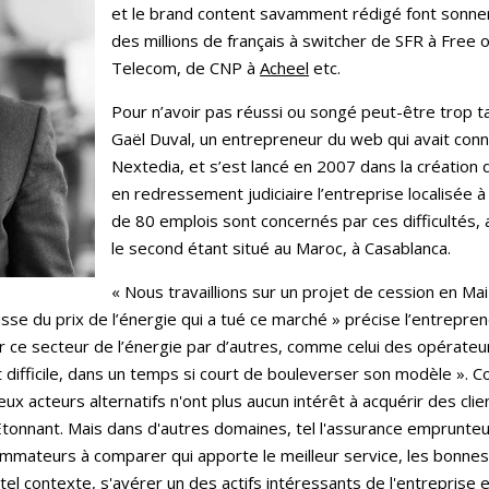
et le brand content savamment rédigé font sonner l
des millions de français à switcher de SFR à Fre
Telecom, de CNP à
Acheel
etc.
Pour n’avoir pas réussi ou songé peut-être trop tar
Gaël Duval, un entrepreneur du web qui avait conn
Nextedia, et s’est lancé en 2007 dans la création 
en redressement judiciaire l’entreprise localisée à 
de 80 emplois sont concernés par ces difficultés,
le second étant situé au Maroc, à Casablanca.
« Nous travaillions sur un projet de cession en Mai
usse du prix de l’énergie qui a tué ce marché » précise l’entrepr
r ce secteur de l’énergie par d’autres, comme celui des opérateu
est difficile, dans un temps si court de bouleverser son modèle »
ux acteurs alternatifs n'ont plus aucun intérêt à acquérir des cl
 Etonnant. Mais dans d'autres domaines, tel l'assurance emprunteu
mateurs à comparer qui apporte le meilleur service, les bonnes g
tel contexte, s'avérer un des actifs intéressants de l'entreprise 