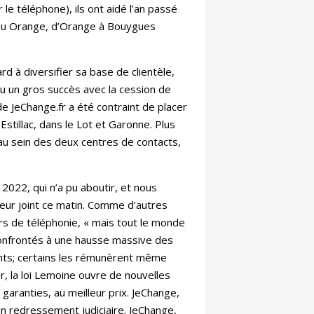
e téléphone), ils ont aidé l’an passé
e ou Orange, d’Orange à Bouygues
d à diversifier sa base de clientèle,
u un gros succès avec la cession de
de JeChange.fr a été contraint de placer
Estillac, dans le Lot et Garonne. Plus
 au sein des deux centres de contacts,
 2022, qui n’a pu aboutir, et nous
eneur joint ce matin. Comme d’autres
rs de téléphonie, « mais tout le monde
. Confrontés à une hausse massive des
ients; certains les rémunèrent même
r, la loi Lemoine ouvre de nouvelles
aranties, au meilleur prix. JeChange,
en redressement judiciaire. JeChange,