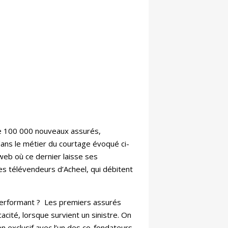
que 100 000 nouveaux assurés,
ans le métier du courtage évoqué ci-
 web où ce dernier laisse ses
es télévendeurs d’Acheel, qui débitent
e, performant ? Les premiers assurés
cité, lorsque survient un sinistre. On
n exclusif avec l’un des co-fondateurs,