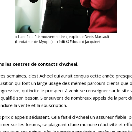
« L’année a été mouvementée », explique Denis Marsault
(fondateur de Myopla) - crédit © Edouard Jacquinet
s les centres de contacts d’Acheel.
ères semaines, c’est Acheel qui aurait conquis cette année pres
sition qui font un large usage des mêmes parcours clients que d
agressive, qui incite le prospect à venir se renseigner sur le site
ualifié son besoin. S’ensuivent de nombreux appels de la part d
clure la vente et la souscription.
es prix d'appels séduisent. Cela fait-il d’Acheel un assureur fiabl
er sur les forums, se plaignant d’une moindre réactivité et effica
 sur tous ces points, dès la semaine prochaine, après un entretie