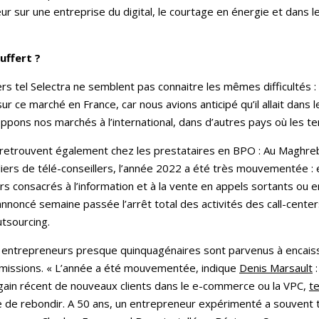
 sur une entreprise du digital, le courtage en énergie et dans l
uffert ?
rs tel Selectra ne semblent pas connaitre les mêmes difficultés 
r ce marché en France, car nous avions anticipé qu’il allait dans
ppons nos marchés à l’international, dans d’autres pays où les te
n se retrouvent également chez les prestataires en BPO : Au Magh
liers de télé-conseillers, l’année 2022 a été très mouvementée : 
rs consacrés à l’information et à la vente en appels sortants ou 
oncé semaine passée l’arrêt total des activités des call-centers qu
utsourcing.
es entrepreneurs presque quinquagénaires sont parvenus à encais
 missions. « L’année a été mouvementée, indique
Denis Marsault
:
gain récent de nouveaux clients dans le e-commerce ou la VPC,
te
e de rebondir. A 50 ans, un entrepreneur expérimenté a souvent 