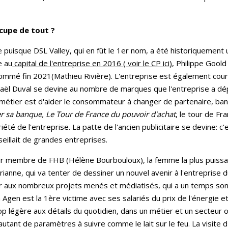
cupe de tout ?
ive puisque DSL Valley, qui en fût le 1er nom, a été historiqueme
e au
capital de l'entreprise en 2016 ( voir le CP ici
)
, Philippe Gool
ommé fin 2021(Mathieu Rivière). L'entreprise est également court
aël Duval se devine au nombre de marques que l'entreprise a dé
étier est d'aider le consommateur à changer de partenaire, bancai
r sa banque, Le Tour de France du pouvoir d'achat
, le tour de Fr
 de l'entreprise. La patte de l'ancien publicitaire se devine: c'es
eillait de grandes entreprises.
r membre de FHB (Hélène Bourbouloux), la femme la plus puissan
arianne, qui va tenter de dessiner un nouvel avenir à l'entreprise
eur aux nombreux projets menés et médiatisés, qui a un temps so
 Agen est la 1ère victime avec ses salariés du prix de l'énergie 
p légère aux détails du quotidien, dans un métier et un secteur où
 autant de paramètres à suivre comme le lait sur le feu. La visit