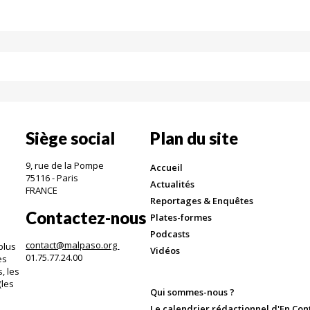
Siège social
Plan du site
9, rue de la Pompe
Accueil
75116 - Paris
Actualités
FRANCE
Reportages & Enquêtes
Contactez-nous
Plates-formes
Podcasts
contact@malpaso.org
plus
Vidéos
01.75.77.24.00
es
, les
(les
Qui sommes-nous ?
.
Le calendrier rédactionnel d'En Con