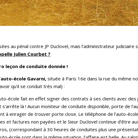
s au pénal contre JP Duclovel, mais l’administrateur judiciaire 
ppelle Julien Courbet ?
ro leçon de conduite donnée !
’
auto-école Gavarni,
située à Paris 16e dans la rue du même n
voir qu’il se conduit très mal) :
uto-école fait en effet signer des contrats à ses clients avec des
s’arrête là ! Aucun moniteur de conduite disponible, porte de l’
 à enrager de trouver porte close. Le téléphone de l’auto-école
es et factures non payées et le Sieur Duclovel continue d’être a
uros, (correspondant à 30 heures de conduites plus une présenta
uto-école sont dans la même situation, l’affaire est belle. Au salon 