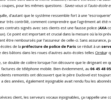
es coupes, pour les mêmes questions :
Savez-vous si l’auto-école e
uille, d’autant que le système ressemble fort à une “escroquerie
cteur très contrôlé, comment comprendre que l’agrément ait été r
des contrats signés avec ses clients est une fausse police (
AXA
co
). Ce point est important et crucial dans la mesure où la loi pré
ssent être remboursés par l’assureur de celle-ci. Sans assurance, 
-écoles de la
préfecture de police de Paris
se réduit à un
serve
tre des bâtons dans les roues d’autres auto-écoles telles
Ornika
r 
, se double de colère lorsque l’on découvre que le dirigeant en q
s factures de téléphone mobile. Bien évidemment, au
06 45 48 05
lients remontés ont découvert que le père Duclovel est toujours
 il y a des années, également injoignable avait rendu fou les abonn
 sévices client, les serveurs vocaux injoignables, ça rappelle un