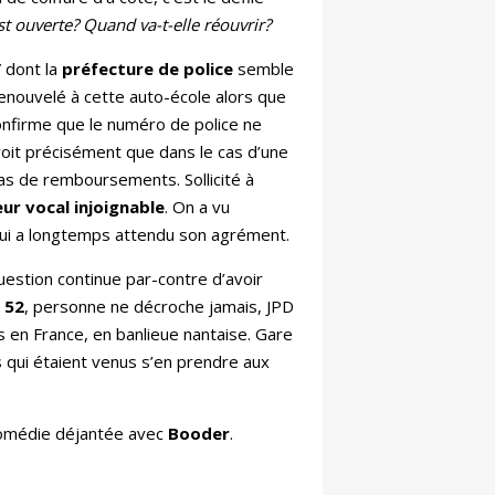
st ouverte? Quand va-t-elle réouvrir?
” dont la
préfecture de police
semble
enouvelé à cette auto-école alors que
nfirme que le numéro de police ne
voit précisément que dans le cas d’une
pas de remboursements. Sollicité à
ur vocal injoignable
. On a vu
qui a longtemps attendu son agrément.
uestion continue par-contre d’avoir
 52
, personne ne décroche jamais, JPD
 en France, en banlieue nantaise. Gare
és qui étaient venus s’en prendre aux
e comédie déjantée avec
Booder
.