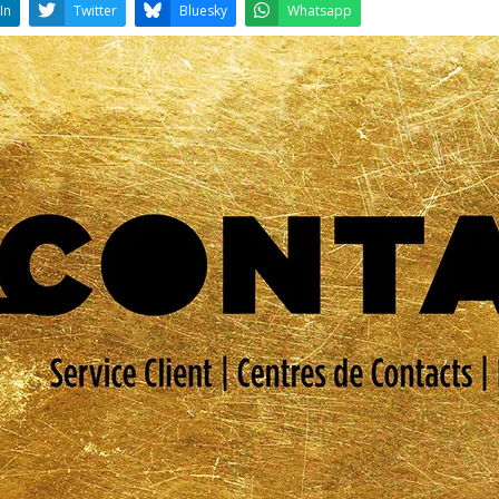
LinkedIn
Twitter
Bluesky
W