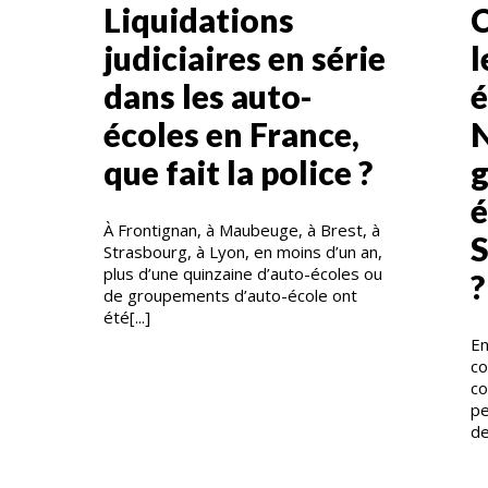
Liquidations
C
judiciaires en série
l
dans les auto-
é
)
écoles en France,
N
que fait la police ?
g
é
À Frontignan, à Maubeuge, à Brest, à
S
Strasbourg, à Lyon, en moins d’un an,
plus d’une quinzaine d’auto-écoles ou
?
de groupements d’auto-école ont
été[...]
En
co
co
pe
de