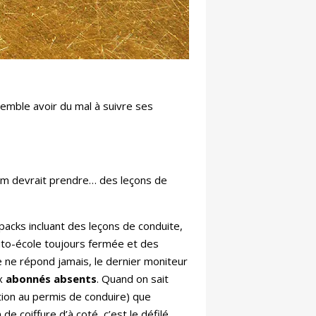
semble avoir du mal à suivre ses
om devrait prendre… des leçons de
 packs incluant des leçons de conduite,
auto-école toujours fermée et des
 ne répond jamais, le dernier moniteur
ux
abonnés absents
. Quand on sait
tion au permis de conduire) que
de coiffure d’à coté, c’est le défilé