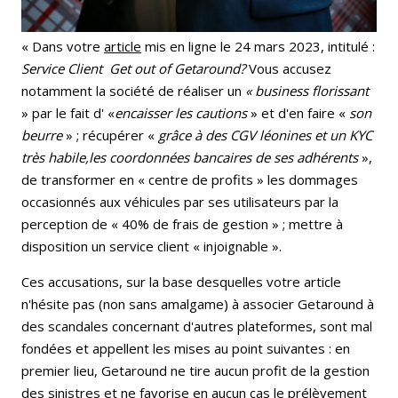
« Dans votre
article
mis en ligne le 24 mars 2023, intitulé :
Service Client Get out of Getaround?
Vous accusez
notamment la société de réaliser un
« business florissant
» par le fait d' «
encaisser les
cautions
» et d'en faire «
son
beurre
» ; récupérer «
grâce à des CGV léonines et un KYC
très habile,les coordonnées bancaires de ses adhérents
»,
de transformer en « centre de profits » les dommages
occasionnés aux véhicules par ses utilisateurs par la
perception de « 40% de frais de gestion » ; mettre à
disposition un service client « injoignable ».
Ces accusations, sur la base desquelles votre article
n'hésite pas (non sans amalgame) à associer Getaround à
des scandales concernant d'autres plateformes, sont mal
fondées et appellent les mises au point suivantes : en
premier lieu, Getaround ne tire aucun profit de la gestion
des sinistres et ne favorise en aucun cas le prélèvement