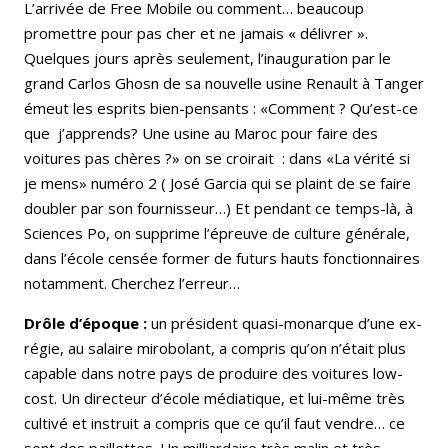
L’arrivée de Free Mobile ou comment… beaucoup
promettre pour pas cher et ne jamais « délivrer ».
Quelques jours après seulement, l’inauguration par le
grand Carlos Ghosn de sa nouvelle usine Renault à Tanger
émeut les esprits bien-pensants : «Comment ? Qu’est-ce
que j’apprends? Une usine au Maroc pour faire des
voitures pas chères ?» on se croirait : dans «La vérité si
je mens» numéro 2 ( José Garcia qui se plaint de se faire
doubler par son fournisseur…) Et pendant ce temps-là, à
Sciences Po, on supprime l’épreuve de culture générale,
dans l’école censée former de futurs hauts fonctionnaires
notamment. Cherchez l’erreur…
Drôle d’époque :
un président quasi-monarque d’une ex-
régie, au salaire mirobolant, a compris qu’on n’était plus
capable dans notre pays de produire des voitures low-
cost. Un directeur d’école médiatique, et lui-même très
cultivé et instruit a compris que ce qu’il faut vendre… ce
sont des paillettes. Un milliardaire très malin et très