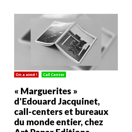
On a aimé !
Call Center
« Marguerites »
d'Edouard Jacquinet,
call-centers et bureaux
du monde entier, chez
Art Paper Editions