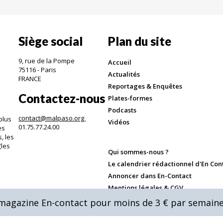
Siège social
Plan du site
9, rue de la Pompe
Accueil
75116 - Paris
Actualités
FRANCE
Reportages & Enquêtes
Contactez-nous
Plates-formes
Podcasts
contact@malpaso.org
plus
Vidéos
01.75.77.24.00
es
, les
(les
Qui sommes-nous ?
.
Le calendrier rédactionnel d'En Con
Annoncer dans En-Contact
Mentions légales & CGV
u magazine En-contact pour moins de 3 € par semaine