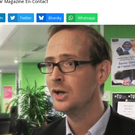
ar Magazine En-Contact
LinkedIn
Twitter
Bluesky
W