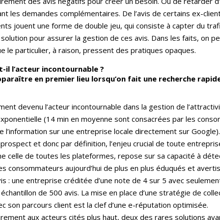
airement des avis négatifs pour créer un besoin. Ou de retarder d’
liant les demandes complémentaires. De l’avis de certains ex-client
ents jouent une forme de double jeu, qui consiste à capter du traf
solution pour assurer la gestion de ces avis. Dans les faits, on p
e le particulier, à raison, pressent des pratiques opaques.
-il l’acteur incontournable ?
paraître en premier lieu lorsqu’on fait une recherche rapide 
ent devenu l’acteur incontournable dans la gestion de l’attractiv
xponentielle (14 min en moyenne sont consacrées par les consomm
l’information sur une entreprise locale directement sur Google).
prospect et donc par définition, l’enjeu crucial de toute entrepris
omme celle de toutes les plateformes, repose sur sa capacité à dét
les consommateurs aujourd’hui de plus en plus éduqués et avertis 
avis : une entreprise créditée d’une note de 4 sur 5 avec seulemen
chantillon de 500 avis. La mise en place d’une stratégie de collect
son parcours client est la clef d’une e-réputation optimisée.
irement aux acteurs cités plus haut, deux des rares solutions ay