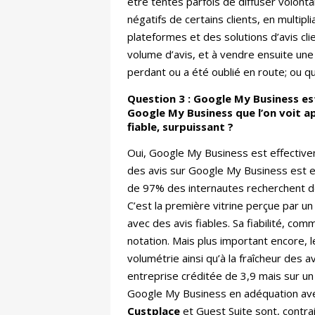
être tentés parfois de diffuser volont
négatifs de certains clients, en multip
plateformes et des solutions d’avis cli
volume d’avis, et à vendre ensuite une 
perdant ou a été oublié en route; ou qu
Question 3 : Google My Business est
Google My Business que l’on voit ap
fiable, surpuissant ?
Oui, Google My Business est effectivem
des avis sur Google My Business est e
de 97% des internautes recherchent de 
C’est la première vitrine perçue par un 
avec des avis fiables. Sa fiabilité, c
notation. Mais plus important encore, 
volumétrie ainsi qu’à la fraîcheur des 
entreprise créditée de 3,9 mais sur un é
Google My Business en adéquation avec 
Custplace
et Guest Suite sont, contra