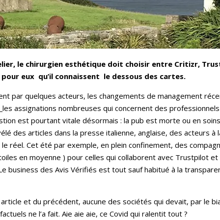
ier, le chirurgien esthétique doit choisir entre Critizr, Trus
t pour eux qu’il connaissent le dessous des cartes.
nt par quelques acteurs, les changements de management réce
s
les assignations nombreuses qui concernent des professionnels de
question est pourtant vitale désormais : la pub est morte ou en soi
évélé des articles dans la presse italienne, anglaise, des acteurs
 réel. Cet été par exemple, en plein confinement, des compagni
étoiles en moyenne ) pour celles qui collaborent avec Trustpilot e
Le business des Avis Vérifiés est tout sauf habitué à la transparenc
article et du précédent, aucune des sociétés qui devait, par le bi
tuels ne l’a fait. Aie aie aie, ce Covid qui ralentit tout ?