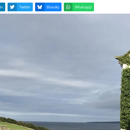
LinkedIn
Twitter
Bluesky
W