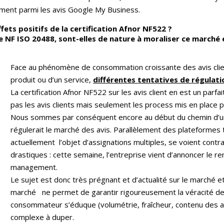
lement parmi les avis Google My Business.
ffets positifs de la certification Afnor NF522 ?
NF ISO 20488, sont-elles de nature à moraliser ce marché et
Face au phénomène de consommation croissante des avis clien
produit ou d’un service,
différentes tentatives de régulat
La certification Afnor NF522 sur les avis client en est un parfa
pas les avis clients mais seulement les process mis en place pa
Nous sommes par conséquent encore au début du chemin d’une 
régulerait le marché des avis. Parallèlement des plateformes t
actuellement l’objet d’assignations multiples, se voient con
drastiques : cette semaine, l’entreprise vient d’annoncer le 
management.
Le sujet est donc très prégnant et d’actualité sur le marché et
marché ne permet de garantir rigoureusement la véracité des 
consommateur s’éduque (volumétrie, fraîcheur, contenu des av
complexe à duper.