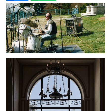
Email
Facebook
LinkedIn
Bluesky
Whatsapp