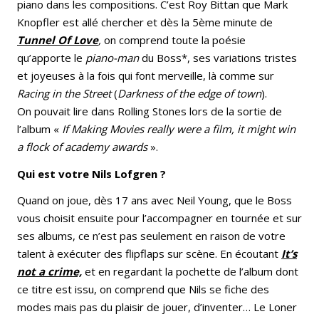
piano dans les compositions. C’est Roy Bittan que Mark
Knopfler est allé chercher et dès la 5ème minute de
Tunnel Of Love
,
on comprend toute la poésie
qu’apporte le
piano-man
du Boss*, ses variations tristes
et joyeuses à la fois qui font merveille, là comme sur
Racing in the Street
(
Darkness of the edge of town
).
On pouvait lire dans Rolling Stones lors de la sortie de
l’album «
If Making Movies
really were a film, it might win
a flock of academy awards
».
Qui est votre Nils Lofgren ?
Quand on joue, dès 17 ans avec Neil Young, que le Boss
vous choisit ensuite pour l’accompagner en tournée et sur
ses albums, ce n’est pas seulement en raison de votre
talent à exécuter des flipflaps sur scène. En écoutant
It’s
not a crime,
et en regardant la pochette de l’album dont
ce titre est issu, on comprend que Nils se fiche des
modes mais pas du plaisir de jouer, d’inventer… Le Loner