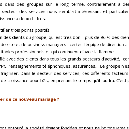
ons dans des groupes sur le long terme, contrairement à d
 secteur des services nous semblait intéressant et particuliè
issance à deux chiffres.
fier trois points positifs :
ion des clients du groupe, qui est très bon – plus de 96 % des cl
 de site et de business managers ; certes l’équipe de direction 
itables professionnels et qui continuent d’avoir la flamme.
ifié avec des clients dans tous les grands secteurs d’activité, 
, VPC, renseignements téléphoniques, assurances… Le groupe n’e
fragiliser. Dans le secteur des services, ces différents facteurs 
de croissance pour b2s, en prenant le temps qu’il faudra. C’est
nser de ce nouveau mariage ?
 ont entouré la société étaient fondées et nous ne l’avons jamai