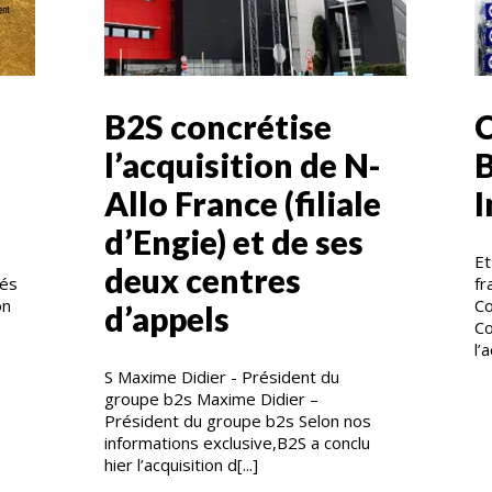
B2S concrétise
l’acquisition de N-
B
Allo France (filiale
I
d’Engie) et de ses
Et
deux centres
sés
fr
on
Co
d’appels
Co
l’
S Maxime Didier - Président du
groupe b2s Maxime Didier –
Président du groupe b2s Selon nos
informations exclusive,B2S a conclu
hier l’acquisition d[...]