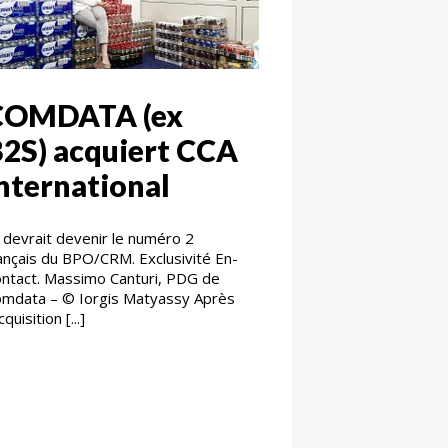
COMDATA (ex
2S) acquiert CCA
nternational
 devrait devenir le numéro 2
ançais du BPO/CRM. Exclusivité En-
ntact. Massimo Canturi, PDG de
mdata – © Iorgis Matyassy Après
acquisition [...]