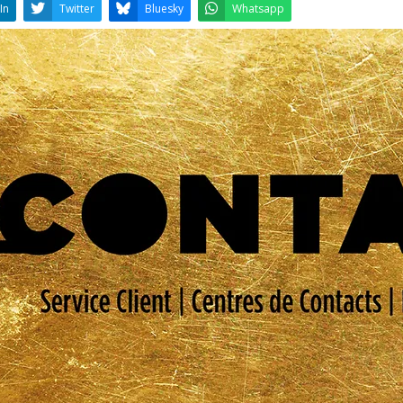
LinkedIn
Twitter
Bluesky
W