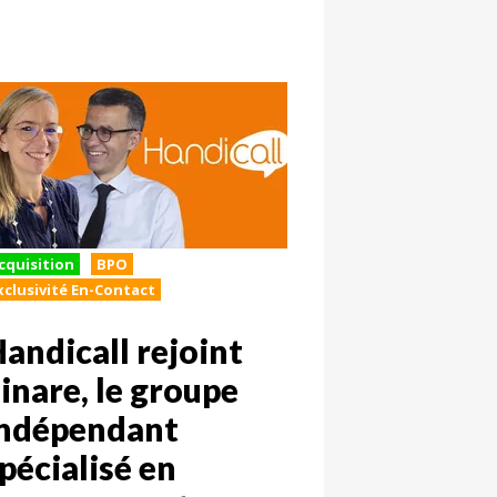
cquisition
BPO
xclusivité En-Contact
andicall rejoint
inare, le groupe
indépendant
pécialisé en