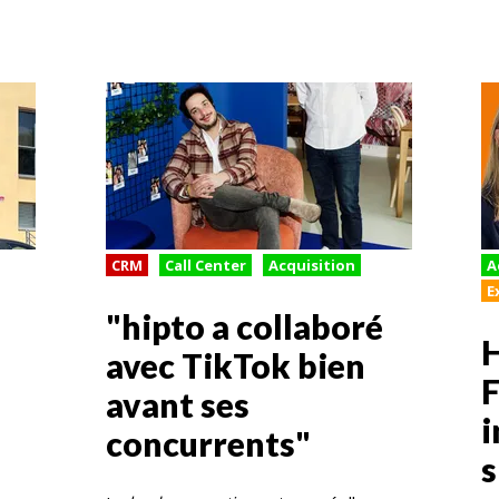
CRM
Call Center
Acquisition
A
E
"hipto a collaboré
H
avec TikTok bien
F
avant ses
concurrents"
s