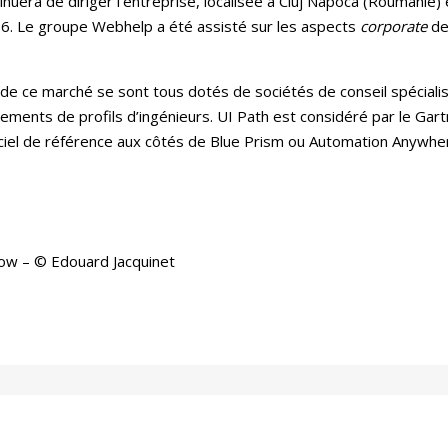
era de diriger l’entreprise, localisée à Cluj Napoca (Roumanie) et
6. Le groupe Webhelp a été assisté sur les aspects
corporate
de 
s de ce marché se sont tous dotés de sociétés de conseil spécial
ements de profils d’ingénieurs. UI Path est considéré par le Gart
iciel de référence aux côtés de Blue Prism ou Automation Anywhe
ow – © Edouard Jacquinet