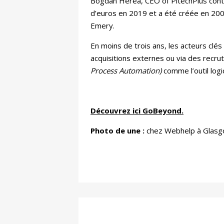
Bogdan Herea, CEO of PitechPlus continu
d’euros en 2019 et a été créée en 200
Emery.
En moins de trois ans, les acteurs clé
acquisitions externes ou via des recrut
Process Automation)
comme l’outil log
Découvrez ici GoBeyond.
Photo de une :
chez Webhelp à Glasg