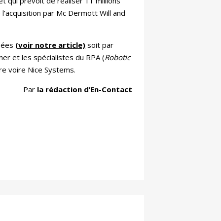
 qui prévoit de réaliser 11 millions
l’acquisition par Mc Dermott Will and
isées
(voir notre article)
soit par
ner et les spécialistes du RPA (
Robotic
re voire Nice Systems.
Par
la rédaction d’En-Contact