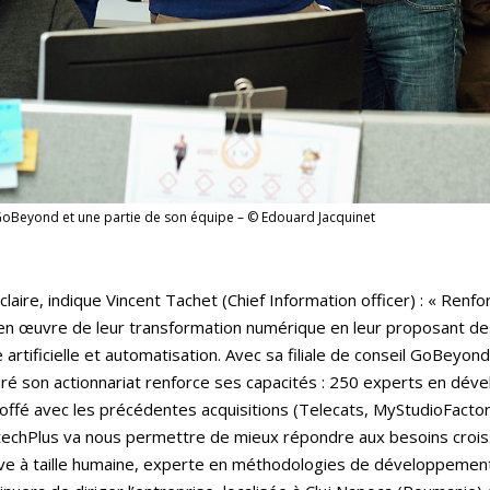
GoBeyond et une partie de son équipe – © Edouard Jacquinet
laire, indique Vincent Tachet (Chief Information officer) : « Renf
 en œuvre de leur transformation numérique en leur proposant de
ce artificielle et automatisation. Avec sa filiale de conseil GoBeyon
ré son actionnariat renforce ses capacités : 250 experts en déve
toffé avec les précédentes acquisitions (Telecats, MyStudioFacto
echPlus va nous permettre de mieux répondre aux besoins croiss
ive à taille humaine, experte en méthodologies de développement 