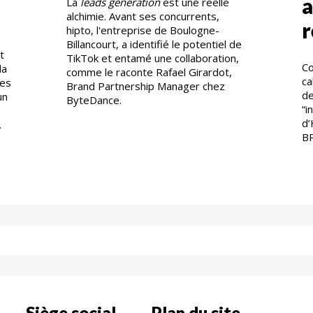
a
La
leads generation
est une réelle
alchimie. Avant ses concurrents,
r
hipto, l'entreprise de Boulogne-
Billancourt, a identifié le potentiel de
t
TikTok et entamé une collaboration,
Co
la
comme le raconte Rafael Girardot,
ca
les
Brand Partnership Manager chez
de
un
ByteDance.
“i
d’
.
B
Siège social
Plan du site