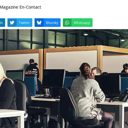
 Magazine En-Contact
LinkedIn
Twitter
Bluesky
W