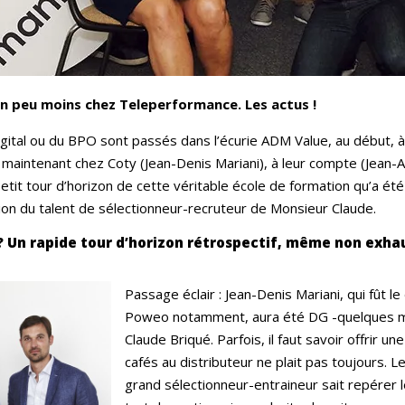
un peu moins chez Teleperformance. Les actus !
ital ou du BPO sont passés dans l’écurie ADM Value, au début, à
maintenant chez Coty (Jean-Denis Mariani), à leur compte (Jean-
tit tour d’horizon de cette véritable école de formation qu’a été 
ion du talent de sélectionneur-recruteur de Monsieur Claude.
? Un rapide tour d’horizon rétrospectif, même non exhau
Passage éclair : Jean-Denis Mariani, qui fût le 
Poweo notamment, aura été DG -quelques m
Claude Briqué. Parfois, il faut savoir offrir u
cafés au distributeur ne plait pas toujours. Les
grand sélectionneur-entraineur sait repérer 