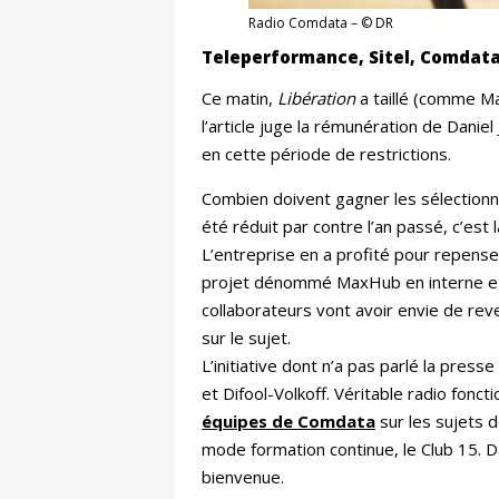
Radio Comdata – © DR
Teleperformance, Sitel, Comdata, 
Ce matin,
Libération
a taillé (comme Ma
l’article juge la rémunération de Danie
en cette période de restrictions.
Combien doivent gagner les sélectionne
été réduit par contre l’an passé, c’est 
L’entreprise en a profité pour repenser
projet dénommé MaxHub en interne et q
collaborateurs vont avoir envie de rev
sur le sujet.
L’initiative dont n’a pas parlé la pres
et Difool-Volkoff. Véritable radio fonc
équipes de Comdata
sur les sujets d
mode formation continue, le Club 15. D
bienvenue.