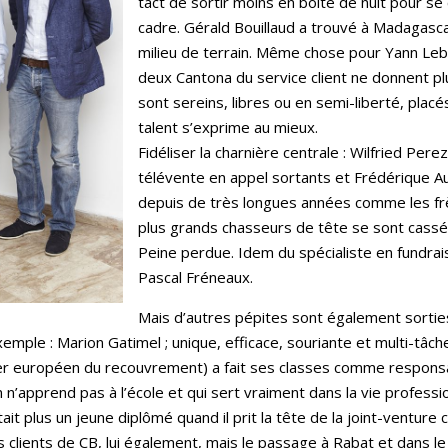
tact de sortir moins en boite de nuit pour se 
cadre. Gérald Bouillaud a trouvé à Madagasca
milieu de terrain. Même chose pour Yann Leb
deux Cantona du service client ne donnent pl
sont sereins, libres ou en semi-liberté, placé
talent s’exprime au mieux.
Fidéliser la charnière centrale : Wilfried Pere
télévente en appel sortants et Frédérique A
depuis de très longues années comme les frè
plus grands chasseurs de tête se sont cassés
Peine perdue. Idem du spécialiste en fundrai
Pascal Fréneaux.
Mais d’autres pépites sont également sortie
mple : Marion Gatimel ; unique, efficace, souriante et multi-tâch
der européen du recouvrement) a fait ses classes comme respons
 n’apprend pas à l’école et qui sert vraiment dans la vie profession
tait plus un jeune diplômé quand il prit la tête de la joint-venture
es clients de CB, lui également, mais le passage à Rabat et dans le