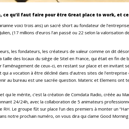
ce qu’il faut faire pour être Great place to work, et ce
rianne voici trois ans) un sacré short au fondateur de l’entrepri
l Julien, (17 millions d’euros l’an passé ou 22 selon la valorisati
urs, les fondateurs, les créateurs de valeur comme on dit désorm
la taille des locaux du siège de Sitel en France, qui était en fin d
 l’aménagement de ceux-ci, en restant sur place et en invitant se
ui a vocation à être décliné dans d’autres sites de l’entrepris
enir au bureau est une sacrée question. Materic et Elemens ont ten
se et qui le mérite, c’est la création de Comdata Radio, créée au M
tionnant 24/24h, avec la collaboration de 5 animateurs professionn
e RH. Le groupe fût sur place l’un des premiers à monter un “Harva
ans notre prochain numéro, on vous dira qui clame Good Morning C