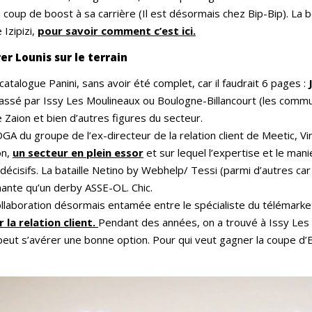
n coup de boost à sa carrière (Il est désormais chez Bip-Bip). La
Izipizi,
pour savoir comment c’est ici.
er Lounis sur le terrain
catalogue Panini, sans avoir été complet, car il faudrait 6 pages :
i passé par Issy Les Moulineaux ou Boulogne-Billancourt (les comm
Zaion et bien d’autres figures du secteur.
e DGA du groupe de l’ex-directeur de la relation client de Meetic,
on,
un secteur en plein essor
et sur lequel l’expertise et le man
écisifs. La bataille Netino by Webhelp/ Tessi (parmi d’autres car i
nante qu’un derby ASSE-OL. Chic.
 collaboration désormais entamée entre le spécialiste du télémark
 la relation client.
Pendant des années, on a trouvé à Issy Les 
peut s’avérer une bonne option. Pour qui veut gagner la coupe d’E