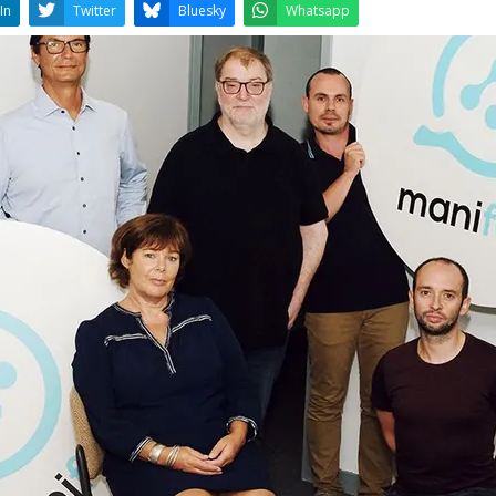
LinkedIn
Twitter
Bluesky
W