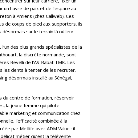
concentrer sur leur carrière, fixer un
r un havre de paix et de l’espace au
reton à Amiens (chez Callweb). Ces
us de coups de pied aux supporters, ils
s désormais sur le terrain là où leur
z, l’un des plus grands spécialistes de la
uthouart, la discrète normande, sont
res Revelli de l’AS-Rabat TMK. Les
 les dents à tenter de les recruter.
sing désormais installé au Sénégal,
s du centre de formation, réservoir
es, la jeune femme qui pilote
able marketing et communication chez
nelle, l’efficacité combinée à la
 créée par Metlife avec ADM Value : il
 délicat métier qu’est la télévente