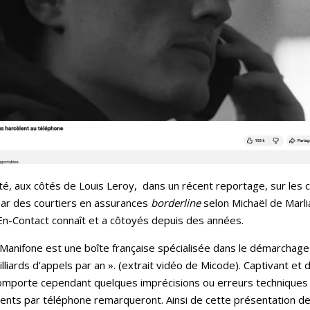
êté, aux côtés de Louis Leroy, dans un récent reportage, sur le
r des courtiers en assurances
borderline
selon Michaël de Marliav
’En-Contact connaît et a côtoyés depuis des années.
 Manifone est une boîte française spécialisée dans le démarchage 
illiards d’appels par an ». (extrait vidéo de Micode). Captivant e
omporte cependant quelques imprécisions ou erreurs techniques qu
lients par téléphone remarqueront. Ainsi de cette présentation de