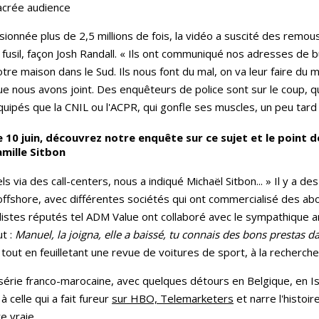
acrée audience
sionnée plus de 2,5 millions de fois, la vidéo a suscité des remou
e fusil, façon Josh Randall. « Ils ont communiqué nos adresses de b
otre maison dans le Sud. Ils nous font du mal, on va leur faire du 
ue nous avons joint. Des enquêteurs de police sont sur le coup, 
quipés que la CNIL ou l'ACPR, qui gonfle ses muscles, un peu tard
e 10 juin, découvrez notre enquête sur ce sujet et le point 
amille Sitbon
 via des call-centers, nous a indiqué Michaël Sitbon... » Il y a des 
 offshore, avec différentes sociétés qui ont commercialisé des
listes réputés tel ADM Value ont collaboré avec le sympathique 
ut :
Manuel, la joigna, elle a baissé, tu connais des bons prestas da
 tout en feuilletant une revue de voitures de sport, à la recherch
 série franco-marocaine, avec quelques détours en Belgique, en Is
 celle qui a fait fureur
sur HBO, Telemarketers
et narre l'histoi
re vraie.