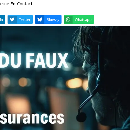
azine En-Contact
LinkedIn
Twitter
Bluesky
W