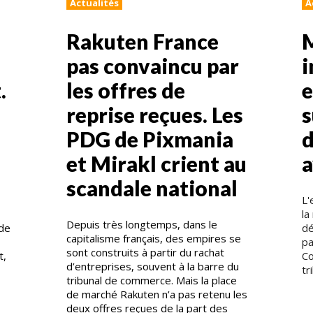
Actualités
A
Rakuten France
pas convaincu par
i
.
les offres de
e
reprise reçues. Les
s
PDG de Pixmania
d
et Mirakl crient au
a
scandale national
L'
la
Depuis très longtemps, dans le
nde
dé
capitalisme français, des empires se
pa
sont construits à partir du rachat
t,
Co
d’entreprises, souvent à la barre du
tr
tribunal de commerce. Mais la place
de marché Rakuten n’a pas retenu les
deux offres reçues de la part des