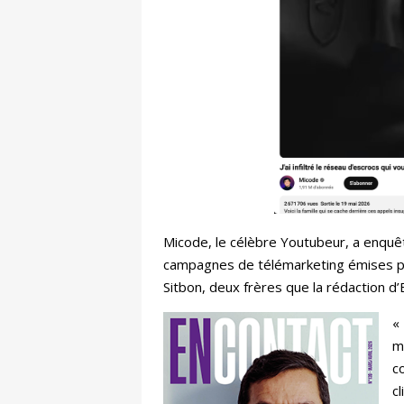
Micode, le célèbre Youtubeur, a enqu
campagnes de télémarketing émises pa
Sitbon, deux frères que la rédaction d
«
m
c
c