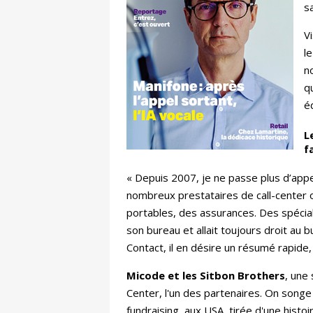
s
Vi
l
n
q
é
L
f
« Depuis 2007, je ne passe plus d’appels
nombreux prestataires de call-center
portables, des assurances. Des spécia
son bureau et allait toujours droit au b
Contact, il en désire un résumé rapide,
Micode et les Sitbon Brothers
, une
Center, l'un des partenaires. On songe à
fundraising, aux USA, tirée d'une histoi