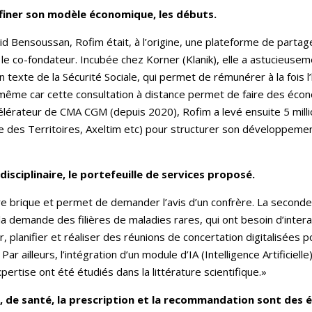
finer son modèle économique, les débuts.
vid Bensoussan, Rofim était, à l’origine, une plateforme de part
le co-fondateur. Incubée chez Korner (Klanik), elle a astucieus
texte de la Sécurité Sociale, qui permet de rémunérer à la fois l’h
i-même car cette consultation à distance permet de faire des éco
lérateur de CMA CGM (depuis 2020), Rofim a levé ensuite 5 mill
 des Territoires, Axeltim etc) pour structurer son développement
isciplinaire, le portefeuille de services proposé.
re brique et permet de demander l’avis d’un confrère. La seconde 
à la demande des filières de maladies rares, qui ont besoin d’inter
, planifier et réaliser des réunions de concertation digitalisées 
Par ailleurs, l’intégration d’un module d’IA (Intelligence Artificie
rtise ont été étudiés dans la littérature scientifique.»
, de santé, la prescription et la recommandation sont des é