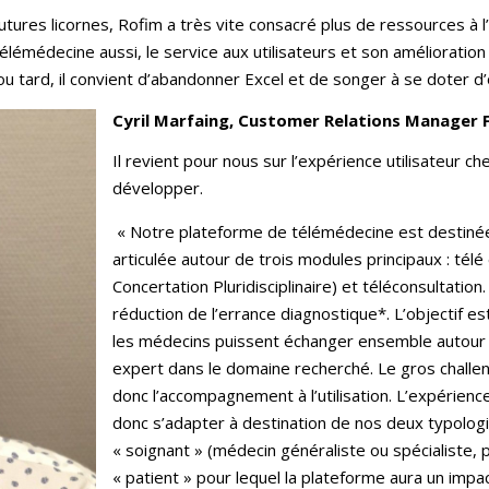
utures licornes, Rofim a très vite consacré plus de ressources à 
 télémédecine aussi, le service aux utilisateurs et son amélioration
 ou tard, il convient d’abandonner Excel et de songer à se doter d’
Cyril Marfaing, Customer Relations Manager F
Il revient pour nous sur l’expérience utilisateur che
développer.
« Notre plateforme de télémédecine est destinée
articulée autour de trois modules principaux : tél
Concertation Pluridisciplinaire) et téléconsultation
réduction de l’errance diagnostique*. L’objectif 
les médecins puissent échanger ensemble autour 
expert dans le domaine recherché. Le gros chall
donc l’accompagnement à l’utilisation. L’expérience
donc s’adapter à destination de nos deux typologies 
« soignant » (médecin généraliste ou spécialiste, pa
« patient » pour lequel la plateforme aura un impa