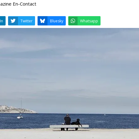
gazine En-Contact
LinkedIn
Twitter
Bluesky
W