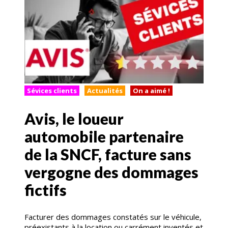
Sévices clients
Actualités
On a aimé !
Avis, le loueur
automobile partenaire
de la SNCF, facture sans
vergogne des dommages
fictifs
Facturer des dommages constatés sur le véhicule,
préexistants à la location ou carrément inventés et