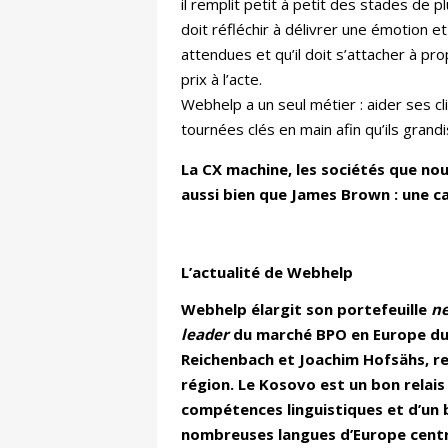
il remplit petit à petit des stades de p
doit réfléchir à délivrer une émotion e
attendues et qu’il doit s’attacher à pr
prix à l’acte.
Webhelp a un seul métier : aider ses cl
tournées clés en main afin qu’ils grand
La CX machine, les sociétés que nou
aussi bien que James Brown : une ca
L’actualité de Webhelp
Webhelp élargit son portefeuille
n
leader
du marché BPO en Europe du S
Reichenbach et Joachim Hofsähs, r
région. Le Kosovo est un bon relais
compétences linguistiques et d’un 
nombreuses langues d’Europe centr