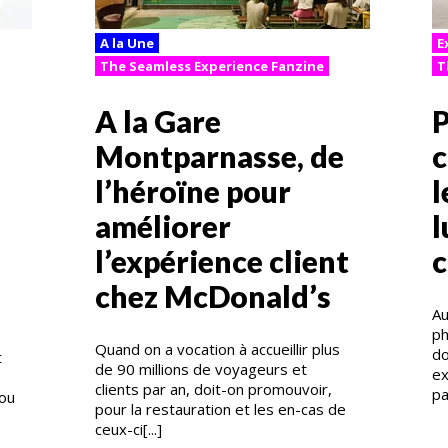
A la Une
E
The Seamless Experience Fanzine
T
A la Gare
P
Montparnasse, de
c
l’héroïne pour
l
améliorer
l
l’expérience client
c
chez McDonald’s
Au
ph
Quand on a vocation à accueillir plus
do
t
de 90 millions de voyageurs et
ex
clients par an, doit-on promouvoir,
pa
 ou
pour la restauration et les en-cas de
ceux-ci[...]