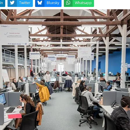
LinkedIn
Twitter
Bluesky
W