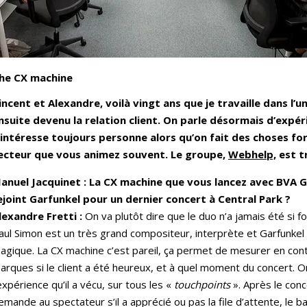
the CX machine
incent et Alexandre, voilà vingt ans que je travaille dans l’u
nsuite devenu la relation client. On parle désormais d’expér
’intéresse toujours personne alors qu’on fait des choses fo
ecteur que vous animez souvent. Le groupe,
Webhelp,
est t
anuel Jacquinet : La CX machine que vous lancez avec BVA Gr
ejoint Garfunkel pour un dernier concert à Central Park ?
lexandre Fretti :
On va plutôt dire que le duo n’a jamais été si fo
aul Simon est un très grand compositeur, interprète et Garfunkel
agique. La CX machine c’est pareil, ça permet de mesurer en cont
arques si le client a été heureux, et à quel moment du concert. On
’expérience qu’il a vécu, sur tous les «
touchpoints
». Après le conc
emande au spectateur s’il a apprécié ou pas la file d’attente, le ba