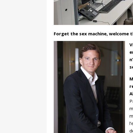
Forget the sex machine, welcome 
V
e
n
s
M
r
A
P
m
m
l
d