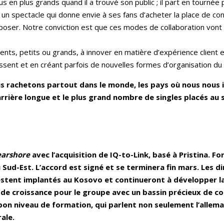
lus en plus grands quand il a trouvé son public ; il part en tournée
t un spectacle qui donne envie à ses fans d’acheter la place de co
oposer. Notre conviction est que ces modes de collaboration vont s
ients, petits ou grands, à innover en matière d’expérience client en
issent et en créant parfois de nouvelles formes d’organisation du
s rachetons partout dans le monde, les pays où nous nous in
rrière longue et le plus grand nombre de singles placés au s
earshore
avec l’acquisition de IQ-to-Link, basé à Pristina. F
ud-Est. L’accord est signé et se terminera fin mars. Les di
estent implantés au Kosovo et continueront à développer la
 de croissance pour le groupe avec un bassin précieux de co
bon niveau de formation, qui parlent non seulement l’allem
ale.