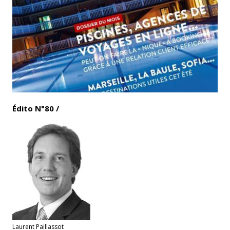
Email
Facebook
LinkedIn
Bluesky
Whatsapp
Édito N°80 /
Laurent Paillassot