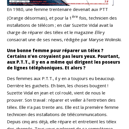
En 1980, une femme trentenaire devenait aux PTT
ère
(Orange désormais), et pour la 1
fois, technicien des
installations de télécom ; en clair Suzette Vidal avait la
charge de réparer des télex et le magazine
Elle
y
consacrait une de ses news, rédigée par Maryse Wolinski.
Une bonne femme pour réparer un télex ?
Certains n’en croyaient pas leurs yeux. Pourtant,
aux P.T.T., il y en a même qui dirigent les poseurs
de lignes téléphoniques. Et alors ?
Des femmes aux P.T.T., il y en a toujours eu beaucoup.
Derrière les guichets. Eh bien, les choses bougent !
Suzette Vidal en jean et col roulé, vient de nous le
prouver. Son travail : réparer et veiller à l’entretien des
télex. Elle n’a pas trente ans. Elle est la première femme
technicien des installations de télécommunications.
Depuis cinq ans déjà, elle répare et entretient les télex
des abonnés. Tous vous parleront de sa compétence.