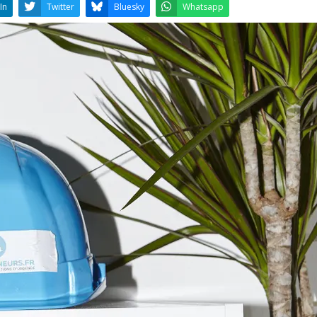
LinkedIn
Twitter
Bluesky
W