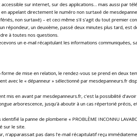
 accessible sur internet, sur des applications… mais aussi par télép
en appelant directement le numéro non surtaxé de mesdepanneurs
fériés, non surtaxé) – et ceci même s’il s’agit du tout premier con
 un répondeur, un deuxième, passé deux minutes plus tard, est 
ndre à toutes nos questions.
recevons un e-mail récapitulant les informations communiquées, 
-forme de mise en relation, le rendez-vous se prend en deux temp
ement avec le « dépanneur » sélectionné par mesdepanneurs.fr di
ement mis en avant par mesdepanneurs.fr, c’est la possibilité d’avoi
 longue arborescence, jusqu’à aboutir à un cas répertorié précis, e
s identifié la panne de plomberie « PROBLÈME INCONNU LAVABO / 
 sur le site.
ur, n’apparaissait pas dans l’e-mail récapitulatif reçu immédiate