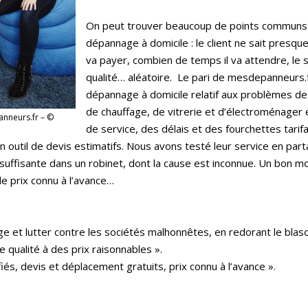
On peut trouver beaucoup de points communs e
dépannage à domicile : le client ne sait presque
va payer, combien de temps il va attendre, le s
qualité… aléatoire. Le pari de mesdepanneurs.fr
dépannage à domicile relatif aux problèmes de p
de chauffage, de vitrerie et d’électroménager 
nneurs.fr – ©
de service, des délais et des fourchettes tarifa
 un outil de devis estimatifs. Nous avons testé leur service en pa
nsuffisante dans un robinet, dont la cause est inconnue. Un bon m
e prix connu à l’avance…
e et lutter contre les sociétés malhonnêtes, en redorant le bla
 qualité à des prix raisonnables ».
fiés, devis et déplacement gratuits, prix connu à l’avance ».