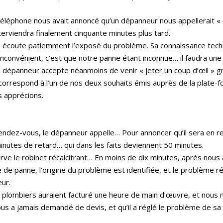
téléphone nous avait annoncé qu’un dépanneur nous appellerait «
terviendra finalement cinquante minutes plus tard.
 écoute patiemment l’exposé du problème. Sa connaissance techn
L’inconvénient, c’est que notre panne étant inconnue… il faudra u
e dépanneur accepte néanmoins de venir « jeter un coup d’œil » g
orrespond à l’un de nos deux souhaits émis auprès de la plate-f
s apprécions.
endez-vous, le dépanneur appelle… Pour annoncer qu’il sera en re
inutes de retard… qui dans les faits deviennent 50 minutes.
rve le robinet récalcitrant… En moins de dix minutes, après nous a
e panne, l’origine du problème est identifiée, et le problème réso
ur.
plombiers auraient facturé une heure de main d’œuvre, et nous n’
us a jamais demandé de devis, et qu’il a réglé le problème de sa p