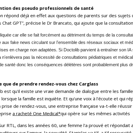
rvention des pseudo professionnels de santé
ion répond déjà en effet aux questions de parents sur des sujets de
lus Chat GPT”, précise le Dr Brancato, qui ajoute que la consultati
quée car elle se fait forcément au détriment du temps de la consultati
elle aux fake news circulant sur l'ensemble des réseaux sociaux et 
rises en charge non adaptées. Si Doctolib parvient à entraîner son IA
a n'enlèvera pas la nécessité de consultations pédiatriques et médical
 de santé donc les conséquences délétères sont probablement plus d
cile que de prendre rendez-vous chez Carglass
 est qu'il existe une vraie demande de dialogue entre les familles
lorsque la famille est inquiète. Et qu'une voix à l'écoute et qui r
é la prise de rendez-vous, une entreprise française va-t-elle réussi
eprise
a racheté One Medical*
qui opère sur les mêmes activités
Sur RTL, dans les années 60, une femme l'a prouvé et répondait 
auditeurs sur l'amour, la sexualité. Stanislas va t'il, a t'il ressusc