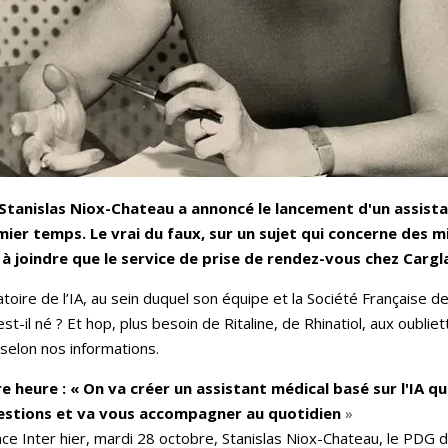
Stanislas Niox-Chateau a annoncé le lancement d'un assistan
er temps. Le vrai du faux, sur un sujet qui concerne des mill
 à joindre que le service de prise de rendez-vous chez Cargla
oire de l’IA, au sein duquel son équipe et la Société Française de
t-il né ? Et hop, plus besoin de Ritaline, de Rhinatiol, aux oubli
, selon nos informations.
e heure :
« On va créer un assistant médical basé sur l'IA 
estions et va vous accompagner au quotidien
»
nce Inter hier, mardi 28 octobre, Stanislas Niox-Chateau, le PDG 