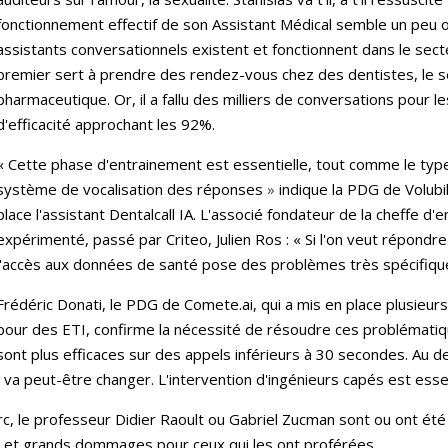
fonctionnement effectif de son Assistant Médical semble un peu o
assistants conversationnels existent et fonctionnent dans le sect
premier sert à prendre des rendez-vous chez des dentistes, le se
pharmaceutique. Or, il a fallu des milliers de conversations pour le
d'efficacité approchant les 92%.
« Cette phase d'entrainement est essentielle, tout comme le type d
système de vocalisation des réponses
»
indique la PDG de Volubil
place l'assistant Dentalcall IA. L'associé fondateur de la cheffe d'
expérimenté, passé par Criteo, Julien Ros : « Si l'on veut répondr
l'accès aux données de santé pose des problèmes très spécifiqu
Frédéric Donati, le PDG de Comete.ai, qui a mis en place plusieu
pour des ETI, confirme la nécessité de résoudre ces problématiq
sont plus efficaces sur des appels inférieurs à 30 secondes. Au 
 va peut-être changer. L'intervention d'ingénieurs capés est esse
rc, le professeur Didier Raoult ou Gabriel Zucman sont ou ont ét
ues et grands dommages pour ceux qui les ont proférées.