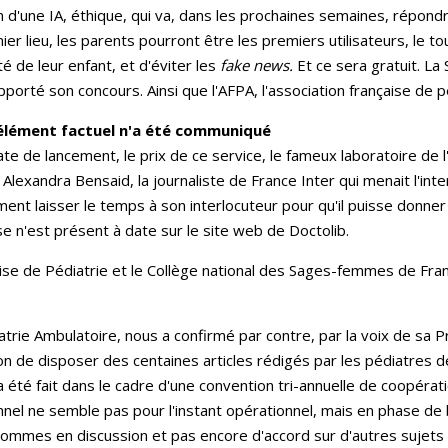
n d'une IA, éthique, qui va, dans les prochaines semaines, répond
er lieu, les parents pourront être les premiers utilisateurs, le to
té de leur enfant, et d'éviter les
fake news.
Et ce sera gratuit. La 
pporté son concours. Ainsi que l'AFPA, l'association française de p
élément factuel n'a été communiqué
ate de lancement, le prix de ce service, le fameux laboratoire de l
 Alexandra Bensaid, la journaliste de France Inter qui menait l'inte
ement laisser le temps à son interlocuteur pour qu'il puisse donner
 n'est présent à date sur le site web de Doctolib.
nçaise de Pédiatrie et le Collège national des Sages-femmes de F
atrie Ambulatoire, nous a confirmé par contre, par la voix de sa 
on de disposer des centaines articles rédigés par les pédiatres de
 a été fait dans le cadre d'une convention tri-annuelle de coopérat
ionnel ne semble pas pour l'instant opérationnel, mais en phase 
 sommes en discussion et pas encore d'accord sur d'autres sujets