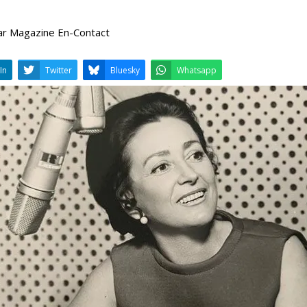
ar Magazine En-Contact
LinkedIn
Twitter
Bluesky
W