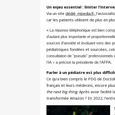
Un enjeu essentiel : limiter l'inte
Via un site
dédié, mpedia.fr,
l'associat
car les patients utilisent de plus en p
« La réponse téléphonique est bien compli
d'autant plus importante et proportionn
sources d'anxiété et évoluant vers des p
pédiatriques fondées et sourcées,
cel
consultation de "pseudo" professionnels
»
l'IA
a précisé la présidente de l'AFPA.
Parler à un pédiatre est plus diffi
Ce qu'a bien compris le PDG de Doctolib
français et leurs médecins, encore plus 
the next big thing
. Après avoir facilit
transformée Amazon ? En 2022, l'entr