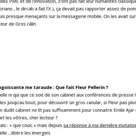
s PME et de l’innovation, z’ont pas fait leur humanités classiques
ano , le dircab a fait l’X ), ça devait pas rapporter assez de poin
is presque menaçants sur la messagerie mobile. On les avait su
eur de Gros câlin.
goissante me taraude : Que fait Fleur Pellerin ?
elle ni qui que ce soit de son cabinet aux conférences de presse le 4
les jusqu’au bout, pour découvrir un gros canular, si Fleur pas plu
 dudit cabinet ne lit pas suffisamment pour connaitre Emile Ajar
et les vôtres, cher lecteur ?
ais : « que couic » mais depuis
sa réponse à ma dernière invitati
..elle …libère les énergies