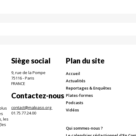
Siège social
Plan du site
9, rue de la Pompe
Accueil
75116 - Paris
Actualités
FRANCE
Reportages & Enquêtes
Contactez-nous
Plates-formes
Podcasts
contact@malpaso.org
plus
Vidéos
01.75.77.24.00
es
, les
(les
Qui sommes-nous ?
.
Le calendrier rédactionnel d'En Con