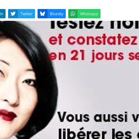
LinkedIn
Twitter
Bluesky
W