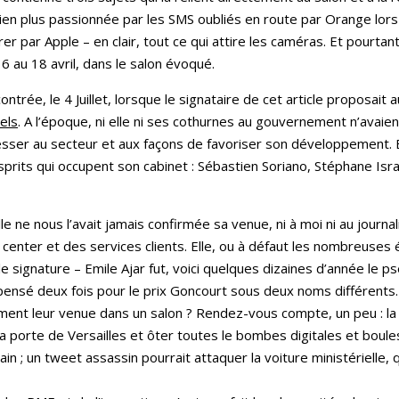
en plus passionnée par les SMS oubliés en route par Orange lors
rer par Apple – en clair, tout ce qui attire les caméras. Et pourtan
 16 au 18 avril, dans le salon évoqué.
ncontrée, le 4 Juillet, lorsque le signataire de cet article proposa
els
. A l’époque, ni elle ni ses cothurnes au gouvernement n’avai
sser au secteur et aux façons de favoriser son développement. Et
ts esprits qui occupent son cabinet : Sébastien Soriano, Stéphane 
elle ne nous l’avait jamais confirmée sa venue, ni à moi ni au journali
 center et des services clients. Elle, ou à défaut les nombreuses é
le signature – Emile Ajar fut, voici quelques dizaines d’année le
pensé deux fois pour le prix Goncourt sous deux noms différents.
ent leur venue dans un salon ? Rendez-vous compte, un peu : la s
la porte de Versailles et ôter toutes le bombes digitales et boule
 ; un tweet assassin pourrait attaquer la voiture ministérielle, 