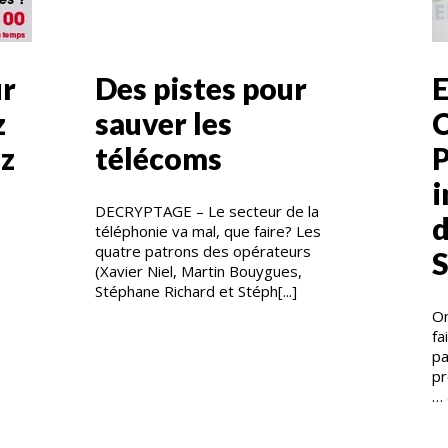
ur
Des pistes pour
E
z
sauver les
C
ez
télécoms
P
i
DECRYPTAGE – Le secteur de la
d
téléphonie va mal, que faire? Les
quatre patrons des opérateurs
S
(Xavier Niel, Martin Bouygues,
Stéphane Richard et Stéph[...]
On
fa
pa
pr
… 