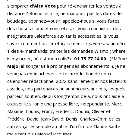
s'emparer
d'Alta Voce
pour ré-enchanter les ventes à
distance ? Bonne lecture, ne manquez pas les dates de
bouclage, abonnez-vous*, appelez-nous si vous faites
des choses sioux et concrètes, si vous connaissez des
intégrateurs Salesforce aux tarifs accessibles, si vous
savez comment pallier efficacement le
pain point
numéro
1 des e-marchands: traiter les demandes Wismo ( where
is my order, où est mon colis?):
01 75 77 24 00.
(*Même
Majorel
songerait à prolonger ses abonnements :). Je ne
veux pas enfin achever cette introduction de notre
calendrier rédactionnel 2022 sans remercier nos lecteurs
assidus, nos partenaires ou annonceurs anciens, lesquels,
par leur soutien, depuis longtemps déjà, nous ont aidé à
creuser le sillon d'une presse libre, indépendante. Merci
Maxime, Lounis, Franz, Frédéric, Dounia, Olivier et
Frédéric, David, Jean-David, Denis, Charles-Emm et les
autres: ça ressemble au titre d'un film de Claude Sautet
mais tant pis ! Manuel Jacquinet.