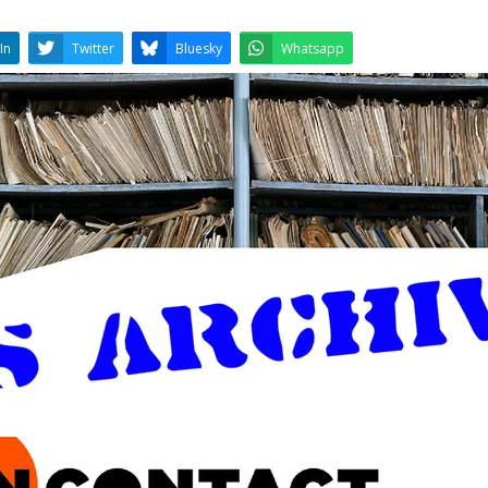
LinkedIn
Twitter
Bluesky
W