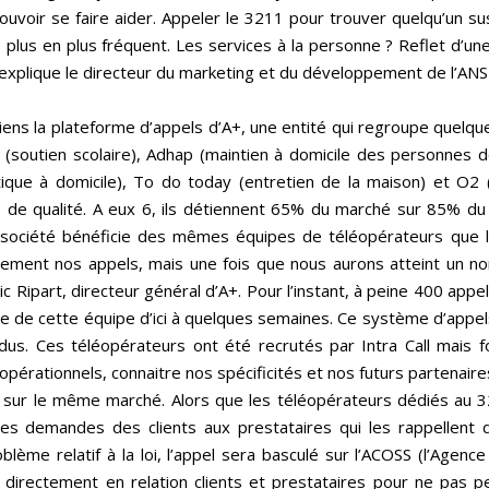
ouvoir se faire aider. Appeler le 3211 pour trouver quelqu’un su
 plus en plus fréquent. Les services à la personne ? Reflet d’u
 explique le directeur du marketing et du développement de l’ANS
iens la plateforme d’appels d’A+, une entité qui regroupe quelqu
 (soutien scolaire), Adhap (maintien à domicile des personnes 
étique à domicile), To do today (entretien de la maison) et O2
de qualité. A eux 6, ils détiennent 65% du marché sur 85% du ter
ociété bénéficie des mêmes équipes de téléopérateurs que le 3
ment nos appels, mais une fois que nous aurons atteint un no
 Ripart, directeur général d’A+. Pour l’instant, à peine 400 appel
 de cette équipe d’ici à quelques semaines. Ce système d’appels
dus. Ces téléopérateurs ont été recrutés par Intra Call mais
 opérationnels, connaitre nos spécificités et nos futurs partenaire
it sur le même marché. Alors que les téléopérateurs dédiés au 
es demandes des clients aux prestataires qui les rappellent da
blème relatif à la loi, l’appel sera basculé sur l’ACOSS (l’Agen
e directement en relation clients et prestataires pour ne pas p