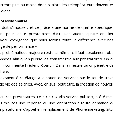
nts plus ou moins directs, alors les téléopérateurs doivent ess
client.
rofessionnalise
+ doit s’imposer, et ce grâce à une norme de qualité spécifiqu
t pour les 6 prestataires d’A+. Des audits qualité ont lie
niveau d’exigence que nous ferons toute la différence avec 
 gage de performance ».
a problématique majeure reste la même. « Il faut absolument obten
nées afin qu’on puisse les transmettre aux prestataires. On doi
on » commente Frédéric Ripart. « Dans la mesure où on pénètre d
ité ».
vraient être élargis à la notion de services sur le lieu de tra
de vie des salariés. Avec, en sus, peut être, la création de nouve
autres prestataires. Le 39 39, « Allo service public », a été m
3 minutes une réponse ou une orientation à toute demande de
 plateforme d’appel en remplacement de Phonemarketing. Située