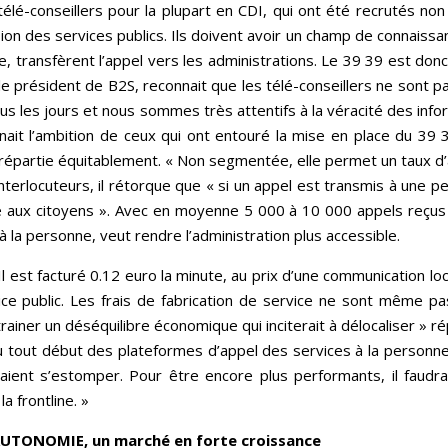
0 télé-conseillers pour la plupart en CDI, qui ont été recrutés no
n des services publics. Ils doivent avoir un champ de connaissanc
transfèrent l’appel vers les administrations. Le 39 39 est donc
e président de B2S, reconnait que les télé-conseillers ne sont pa
s les jours et nous sommes très attentifs à la véracité des infor
ait l’ambition de ceux qui ont entouré la mise en place du 39 39
t répartie équitablement. « Non segmentée, elle permet un taux d’
interlocuteurs, il rétorque que « si un appel est transmis à une p
 aux citoyens ». Avec en moyenne 5 000 à 10 000 appels reçus p
 la personne, veut rendre l’administration plus accessible.
 est facturé 0.12 euro la minute, au prix d’une communication locale
ice public. Les frais de fabrication de service ne sont même pa
ainer un déséquilibre économique qui inciterait à délocaliser » r
tout début des plateformes d’appel des services à la personne.
ient s’estomper. Pour être encore plus performants, il faudrai
a frontline. »
UTONOMIE, un marché en forte croissance