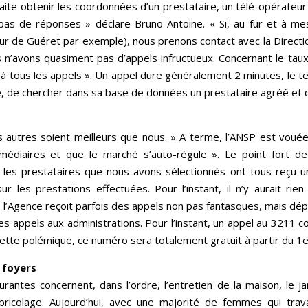
uhaite obtenir les coordonnées d’un prestataire, un télé-opérateu
 pas de réponses » déclare Bruno Antoine. « Si, au fur et à m
r de Guéret par exemple), nous prenons contact avec la Directi
s n’avons quasiment pas d’appels infructueux. Concernant le taux
e à tous les appels ». Un appel dure généralement 2 minutes, le t
, de chercher dans sa base de données un prestataire agréé et 
les autres soient meilleurs que nous. » A terme, l’ANSP est voué
termédiaires et que le marché s’auto-régule ». Le point fort 
 les prestataires que nous avons sélectionnés ont tous reçu un 
 les prestations effectuées. Pour l’instant, il n’y aurait rien
n, l’Agence reçoit parfois des appels non pas fantasques, mais dé
 appels aux administrations. Pour l’instant, un appel au 3211 co
cette polémique, ce numéro sera totalement gratuit à partir du 1e
s foyers
rantes concernent, dans l’ordre, l’entretien de la maison, le ja
t bricolage. Aujourd’hui, avec une majorité de femmes qui trav