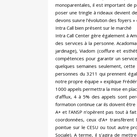
monoparentales, il est important de p
poser une tringle à rideaux devient de
devons suivre l’évolution des foyers »
Intra Call bien présent sur le marché
Intra Call Center gère également à Am
des services à la personne. Acadomia
jardinage), Viadom (coiffure et esth
compétences pour garantir un service 
quelques semaines seulement, cette s
personnes du 3211 qui prennent égale
notre propre équipe » explique Frédéric
1000 appels permettra la mise en place
d’afflux, 4 à 5% des appels sont per
formation continue car ils doivent être
A+ et l’ANSP n’opèrent pas tout à fa
coordonnées, ceux d’A+ transfèrent l
pointue sur le CESU ou tout autre pro
Sociale). A terme, il s’agira de mettr