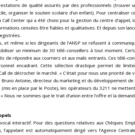
restations de qualité assurés par des professionnels (trouve
le, organiser le soutien scolaire d’un enfant). Pour centraliser
 Call Center qui a été choisi pour la gestion du centre d’appel, 
formations censées être fiables et qualitatives. Et depuis son lan
egistrées.
s, et même si les dirigeants de l’ANSP se refusent à communiqu
obiliser un minimum de 30 télé-conseillers à tout moment. Certa
és de répondre aux courriers et aux mails entrants. Ces télé-conse
sonnel encadrant. Cette sélection drastique permet de limiter
 Call de décrocher le marché. « C’était pour nous une priorité de v
ifie Bruno Antoine, directeur du marketing et du développement de 
s (mis en place par le Poste), les opérateurs du 3211 ne mettent 
« Nous ne sommes que le trait d’union entre l’offre et la dema
ppels
vocal interactif. Pour des questions relatives aux Chèques Emp
i, l’appelant est automatiquement dirigé vers l’Agence Centra