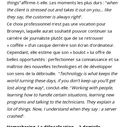
things”
affirme-t-elle. Les moments les plus durs : “
when
the client is stressed out and takes it out on you… like
they say, the customer is always right
”.
Ce choix professionnel n’est pas une vocation pour
Bronwyn, laquelle aurait souhaité pouvoir continuer sa
carrière de journaliste plutôt que de se retrouver
« coiffée » d’un casque derrière son écran d’ordinateur.
Cependant, elle estime que son « boulot » lui offre de
belles opportunités : perfectionner sa connaissance et sa
maîtrise des nouvelles technologies et de développer
son sens de la débrouille. “
Technology is what keeps the
world turning these days, if you don’t keep up you’ll get
lost along the way
”, conclut-elle. “
Working with people,
learning how to handle certain situations, learning new
programs and talking to the technicians. They explain a
lot of things. Now, I understand when they say : a server
crashed
”.
Homeshoring, La délocalisation… à domicile