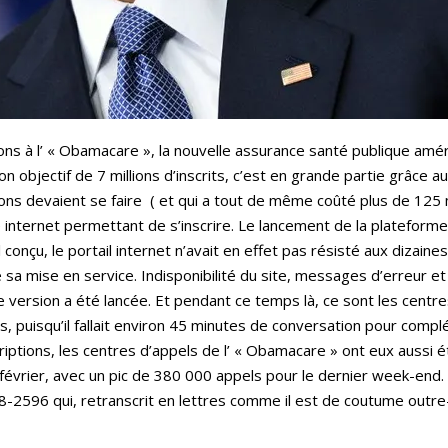
ions à l’ « Obamacare », la nouvelle assurance santé publique am
n objectif de 7 millions d’inscrits, c’est en grande partie grâce au
tions devaient se faire ( et qui a tout de même coûté plus de 125 mi
e internet permettant de s’inscrire. Le lancement de la plateforme
conçu, le portail internet n’avait en effet pas résisté aux dizaines 
sa mise en service. Indisponibilité du site, messages d’erreur 
ersion a été lancée. Et pendant ce temps là, ce sont les centres d
 puisqu’il fallait environ 45 minutes de conversation pour complét
iptions, les centres d’appels de l’ « Obamacare » ont eux aussi 
e février, avec un pic de 380 000 appels pour le dernier week-end
8-2596 qui, retranscrit en lettres comme il est de coutume outr