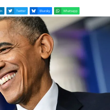
LinkedIn
Twitter
Bluesky
W