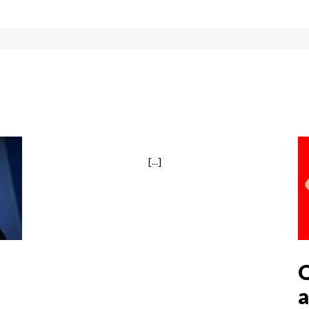
[...]
Q
a