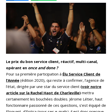
Email
Facebook
LinkedIn
Bluesky
Whatsapp
Le prix du bon service client, réactif, multi-canal,
opérant en
once and done
?
Pour sa première participation à
Élu Service Client de
l’Année
(édition 2020), qui reste à confirmer, l’agence de
l’état, dirigée par une star du service client
(
voir notre
article sur la Rachel Haot de Charleville
)
mettra
certainement les bouchées doubles. Jérome Létier, haut
fonctionnaire passionné de ces questions, s’est équipé de
Eloquant, d’Eptica (pour ses e-mails), il est donc presque