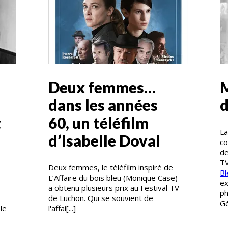
Deux femmes…
M
dans les années
d
t
60, un téléfilm
La
d’Isabelle Doval
co
de
TV
Deux femmes, le téléfilm inspiré de
Bl
L’Affaire du bois bleu (Monique Case)
ex
a obtenu plusieurs prix au Festival TV
ph
de Luchon. Qui se souvient de
Gé
le
l'affai[...]