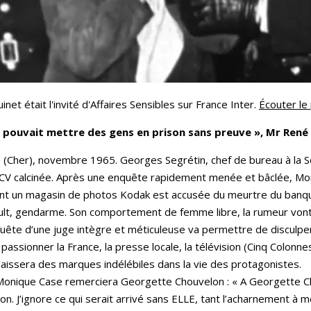
net était l'invité d'Affaires Sensibles sur France Inter.
Écouter le
n pouvait mettre des gens en prison sans preuve », Mr René
 (Cher), novembre 1965. Georges Segrétin, chef de bureau à la S
CV calcinée. Après une enquête rapidement menée et bâclée, M
tient un magasin de photos Kodak est accusée du meurtre du banqu
ault, gendarme. Son comportement de femme libre, la rumeur vont
uête d’une juge intègre et méticuleuse va permettre de disculpe
a passionner la France, la presse locale, la télévision (Cinq Colon
 laissera des marques indélébiles dans la vie des protagonistes.
 Monique Case remerciera Georgette Chouvelon : « A Georgette C
on. J’ignore ce qui serait arrivé sans ELLE, tant l’acharnement à 