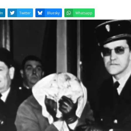
LinkedIn
Twitter
Bluesky
W