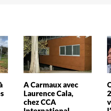
à
A Carmaux avec
C
es
Laurence Cala,
2
chez CCA
v
International
l