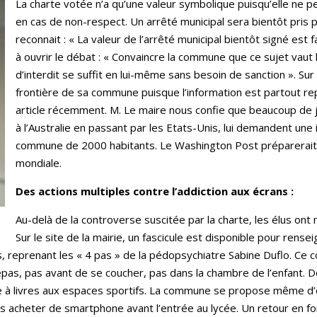
La charte votée n’a qu’une valeur symbolique puisqu’elle ne p
en cas de non-respect. Un arrêté municipal sera bientôt pris po
reconnait : « La valeur de l’arrêté municipal bientôt signé est f
à ouvrir le débat : « Convaincre la commune que ce sujet vaut 
d’interdit se suffit en lui-même sans besoin de sanction ». Sur
frontière de sa commune puisque l’information est partout re
article récemment. M. Le maire nous confie que beaucoup de j
à l’Australie en passant par les Etats-Unis, lui demandent une 
commune de 2000 habitants. Le Washington Post préparerait u
mondiale.
Des actions multiples contre l’addiction aux écrans :
Au-delà de la controverse suscitée par la charte, les élus on
Sur le site de la mairie, un fascicule est disponible pour rense
ans, reprenant les « 4 pas » de la pédopsychiatre Sabine Duflo. C
repas, pas avant de se coucher, pas dans la chambre de l’enfant. 
 à livres aux espaces sportifs. La commune se propose même d’of
 pas acheter de smartphone avant l’entrée au lycée. Un retour en