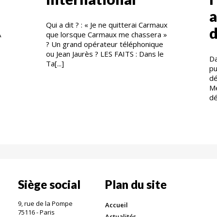
a
Qui a dit ? : « Je ne quitterai Carmaux
d
A
que lorsque Carmaux me chassera »
? Un grand opérateur téléphonique
ou Jean Jaurès ? LES FAITS : Dans le
Da
Ta[...]
pu
d
Me
dé
Siège social
Plan du site
9, rue de la Pompe
Accueil
75116 - Paris
Actualités