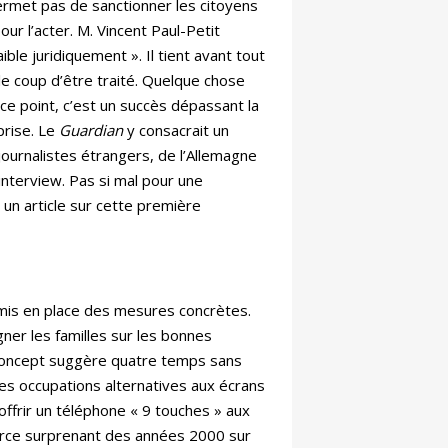
ermet pas de sanctionner les citoyens
ur l’acter. M. Vincent Paul-Petit
aible juridiquement ». Il tient avant tout
le coup d’être traité. Quelque chose
 ce point, c’est un succès dépassant la
prise. Le
Guardian
y consacrait un
ournalistes étrangers, de l’Allemagne
interview. Pas si mal pour une
n article sur cette première
t mis en place des mesures concrètes.
igner les familles sur les bonnes
e concept suggère quatre temps sans
Des occupations alternatives aux écrans
frir un téléphone « 9 touches » aux
 force surprenant des années 2000 sur