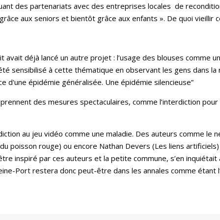
uant des partenariats avec des entreprises locales de recondition
râce aux seniors et bientôt grâce aux enfants ». De quoi vieillir c
tit avait déjà lancé un autre projet : l’usage des blouses comme un
i été sensibilisé à cette thématique en observant les gens dans la
nce d'une épidémie généralisée. Une épidémie silencieuse”
prennent des mesures spectaculaires, comme l’interdiction pour l
ddiction au jeu vidéo comme une maladie. Des auteurs comme le n
n du poisson rouge) ou encore Nathan Devers (Les liens artificiels)
re inspiré par ces auteurs et la petite commune, s’en inquiétait 
 Seine-Port restera donc peut-être dans les annales comme étant 