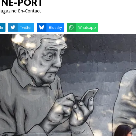
INE-PORT
 Magazine En-Contact
LinkedIn
Twitter
Bluesky
W