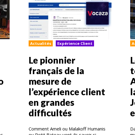
Actualités
Expérience Client
A
Le pionnier
L
français de la
t
o
mesure de
A
l’expérience client
l
en grandes
J
difficultés
Comment Ameli ou Malakoff Humanis
Da
s,
ou Petit Bateau vont-ils savoir si
mé