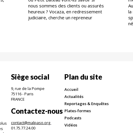
nous sommes des clients ou assurés
Au
heureux ? Vocaza, en redressement
la
judiciaire, cherche un repreneur
sp
né
Siège social
Plan du site
9, rue de la Pompe
Accueil
75116 - Paris
Actualités
FRANCE
Reportages & Enquêtes
Contactez-nous
Plates-formes
Podcasts
contact@malpaso.org
plus
Vidéos
01.75.77.24.00
es