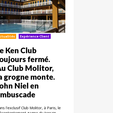
ctualités
Expérience Client
e Ken Club
oujours fermé.
u Club Molitor,
a grogne monte.
ohn Niel en
embuscade
ns l'exclusif Club Molitor, à Paris, le
contentement gagne du terrain.