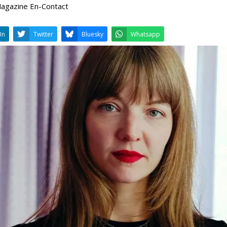
 Magazine En-Contact
LinkedIn
Twitter
Bluesky
W