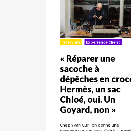
Interview
Expérience Client
« Réparer une
sacoche à
dépêches en croc
Hermès, un sac
Chloé, oui. Un
Goyard, non »
Chez Yvan Cuir, on donne une
seconde vie aux sacs Chloé, Hermè