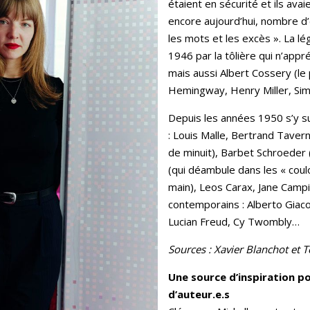
étaient en sécurité et ils avaie
encore aujourd’hui, nombre d’
les mots et les excès ». La l
1946 par la tôlière qui n’appr
mais aussi Albert Cossery (le 
Hemingway, Henry Miller, Si
Depuis les années 1950 s’y s
: Louis Malle, Bertrand Taverni
de minuit), Barbet Schroeder 
(qui déambule dans les « coulo
main), Leos Carax, Jane Campi
contemporains : Alberto Giaco
Lucian Freud, Cy Twombly…
Sources : Xavier Blanchot et T
Une source d’inspiration po
d’auteur.e.s