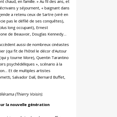
nt chaud, en famille. » Au fil des ans, et
écrivains y séjournent, « baignant dans
égende a retenu ceux de Sartre (viré en
écie pas le défilé de ses conquêtes),
plus long occupant), Ernest
mone de Beauvoir, Douglas Kennedy…
uccèdent aussi de nombreux cinéastes
er (qui fit de l’hôtel le décor d’Autour
(qui y tourne More), Quentin Tarantino
irs psychédéliques », scénario à la
on… Et de multiples artistes
metti, Salvador Dalí, Bernard Buffet,
élérama (Thierry Voisin).
ur la nouvelle génération