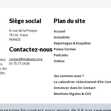
Siège social
Plan du site
9, rue de la Pompe
Accueil
75116 - Paris
Actualités
FRANCE
Reportages & Enquêtes
Contactez-nous
Plates-formes
Podcasts
contact@malpaso.org
plus
Vidéos
01.75.77.24.00
es
, les
(les
Qui sommes-nous ?
.
Le calendrier rédactionnel d'En Con
Annoncer dans En-Contact
Mentions légales & CGV
u magazine En-contact pour moins de 3 € par semaine