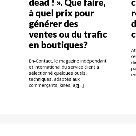
dead ! ». Que faire,
à quel prix pour
–
générer des
d
ventes ou du trafic
c
en boutiques?
At
œu
En-Contact, le magazine indépendant
cl
et international du service client a
pa
sélectionné quelques outils,
en[
techniques, adaptés aux
commerçants, kinés, ag[...]