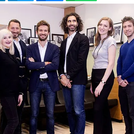
LinkedIn
Twitter
Bluesky
W