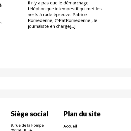
Il n’y a pas que le démarchage
é
téléphonique intempestif qui met les
nerfs à rude épreuve. Patrice
Romedenne, @PatRomedenne , le
us
journaliste en charge[...]
Siège social
Plan du site
9, rue de la Pompe
Accueil
75116 - Paris