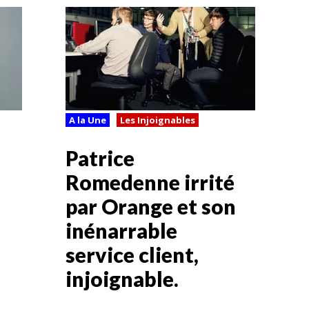
A la Une
Les Injoignables
Patrice
Romedenne irrité
par Orange et son
inénarrable
service client,
injoignable.