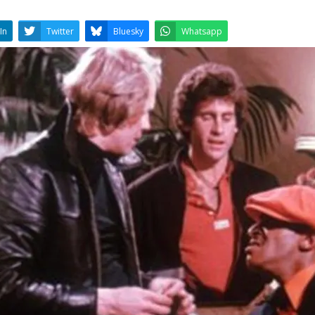
LinkedIn
Twitter
Bluesky
W