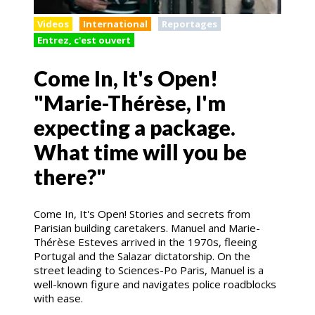
Videos
International
Reportages
Entrez, c'est ouvert
Come In, It's Open!
"Marie-Thérèse, I'm
expecting a package.
What time will you be
there?"
Come In, It's Open! Stories and secrets from
Parisian building caretakers. Manuel and Marie-
Thérèse Esteves arrived in the 1970s, fleeing
Portugal and the Salazar dictatorship. On the
street leading to Sciences-Po Paris, Manuel is a
well-known figure and navigates police roadblocks
with ease.