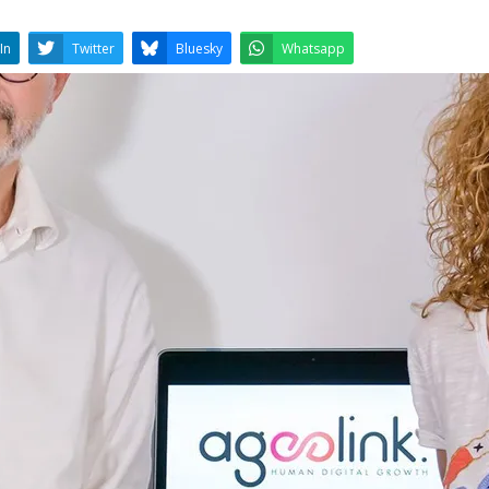
LinkedIn
Twitter
Bluesky
W