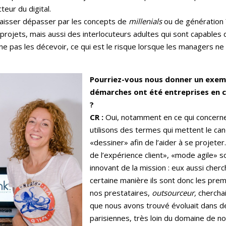
eur du digital.
e laisser dépasser par les concepts de
millenials
ou de génération Y
 projets, mais aussi des interlocuteurs adultes qui sont capables
ne pas les décevoir, ce qui est le risque lorsque les managers ne
Pourriez-vous nous donner un exemp
démarches ont été entreprises en ce
?
CR :
Oui, notamment en ce qui concerne
utilisons des termes qui mettent le can
«dessiner» afin de l’aider à se projet
de l’expérience client», «mode agile» 
innovant de la mission : eux aussi cher
certaine manière ils sont donc les premi
nos prestataires,
outsourceur,
cherchait
que nous avons trouvé évoluait dans 
parisiennes, très loin du domaine de notr