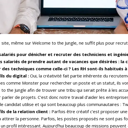
 site, même sur Welcome to the Jungle, ne suffit plus pour recru
 salariés pour dénicher et recruter des techniciens et ingén
es salariés de prendre autant de vacances que désirées : la 
r des techniques comme celle-ci ? Les RH sont-ils habitués à
s du digital :
Oui, la créativité fait partie inhérente du recrute
es comme Monster pour rechercher un poste et un statut, ils vont
 the Jungle afin de trouver une tribu qui serait prête à les accueil
r parler de projets. C’est donc notre travail d’aider les entrepri
 le candidat utilise et qui sont beaucoup plus communautaires : Tw
ls de la relation client :
Parfois être créatif c’est proposer une 
à attirer la personne. Parfois, les postes proposés ne sont pas 
irer un profil intéressant. Aujourd’hui beaucoup de missions peuven