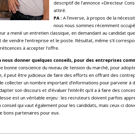
descriptif de l’annonce «Directeur Conse
attiré.
PA :
A l’inverse, à propos de la nécess
nous nous sommes récemment occupés du
ur a mené un entretien classique, en demandant au candidat quelle
t de vendre l’entreprise et le poste. Résultat, même s’il correspon
réticences à accepter l’offre.
n nous donner quelques conseils, pour des entreprises com
une bonne conscience du niveau de tension du marché, pour adopt
rie, il peut être judicieux de faire des efforts en offrant des con
 de collecter un nombre important d’informations pour parvenir à 
apter son discours et d’évaluer l’intérêt qu’il a à faire des conce
lesse est un véritable enjeu : les recruteurs doivent parfois appre
n conseil qui vaut également pour les candidats, mais ceux-ci doive
de bons partenaires pour eux.