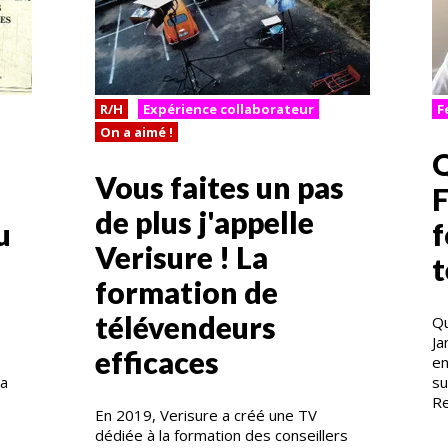
R/H
Expérience collaborateur
F
On a aimé !
Q
Vous faites un pas
a
F
de plus j'appelle
u
f
Verisure ! La
t
formation de
télévendeurs
Qu
Ja
efficaces
en
da
su
Re
En 2019, Verisure a créé une TV
dédiée à la formation des conseillers