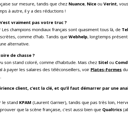
çaise sur mesure, tandis que chez
Nuance
,
Nice
ou
Verint
, vou
s à autre, il y a des réductions !
 n’est vraiment pas votre truc ?
 ? Les champions mondiaux français sont quasiment tous là, de
Te
iscrètes, comme d’hab. Tandis que
Webhelp
, longtemps présent
ne alternative.
toire de chasse ?
évu son stand coloré, comme d’habitude. Mais chez
Sitel
ou
Comd
al à payer les salaires des téléconseillers, voir
Plates-Formes
du 
.
ience client, c’est la clé, et qu’il faut démarrer par une ana
r le stand
KPAM
(Laurent Garnier), tandis que pas très loin, Herv
 prouver que la scène française, c’est aussi bien que
Qualtrics
(a