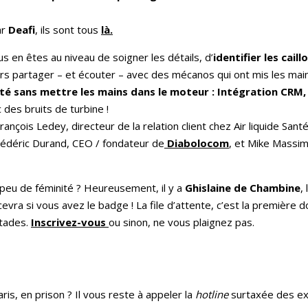
ar
Deafi
, ils sont tous
là.
s en êtes au niveau de soigner les détails, d’
identifier les cail
rs partager – et écouter – avec des mécanos qui ont mis les main
cité sans mettre les mains dans le moteur : Intégration CRM
 des bruits de turbine !
çois Ledey, directeur de la relation client chez Air liquide Santé
rédéric Durand, CEO / fondateur de
Diabolocom
, et Mike Massimi
peu de féminité ? Heureusement, il y a
Ghislaine de Chambine
,
cevra si vous avez le badge ! La file d’attente, c’est la première d
stades.
Inscrivez-vous
ou sinon, ne vous plaignez pas.
ris, en prison ? Il vous reste à appeler la
hotline
surtaxée des ex