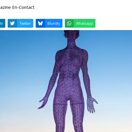
gazine En-Contact
LinkedIn
Twitter
Bluesky
W