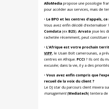
AlloMedia
propose une posologie fran
pour accéder aux services, mais de temp
•
Le BPO et les centres d’appels, ce
Vous avez enfin décidé d’externaliser
Comdata
(ex
B2S
).
Arvato
joue les d
rachetée récemment, peut constituer u
•
L’Afrique est votre prochain terri
VIPP
, le Usain Bolt camerounais, a pr
centres en Afrique.
PCCI
? Ils ont du m
excusée; dans la vie, il y a des priorités
•
Vous avez enfin compris que l’expér
recueil de la voix du client ?
Le DJ star du parcours client mixera su
management
(
Mediatech
) tentera de