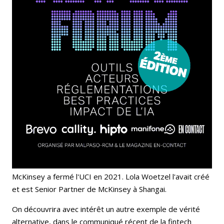
McKinsey a fermé l'UCI en 2021. Lola Woetzel l'avait créé
et est Senior Partner de McKinsey à Shangai.
On découvrira avec intérêt un autre exemple de vérité
alternative, dans le communiqué récent de la fintech